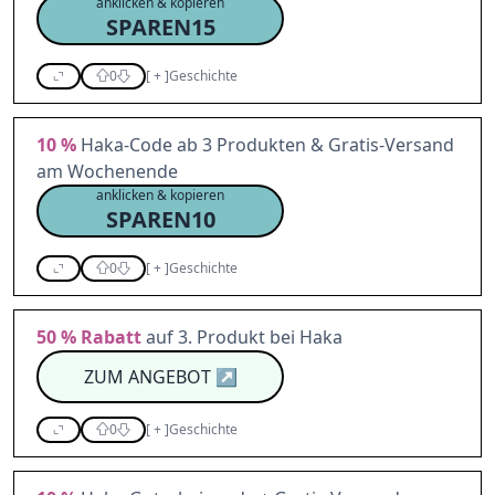
anklicken & kopieren
SPAREN15
0
[
+
]
Geschichte
10 %
Haka-Code ab 3 Produkten & Gratis-Versand
am Wochenende
anklicken & kopieren
SPAREN10
0
[
+
]
Geschichte
50 %
Rabatt
auf 3. Produkt bei Haka
ZUM ANGEBOT
↗
0
[
+
]
Geschichte