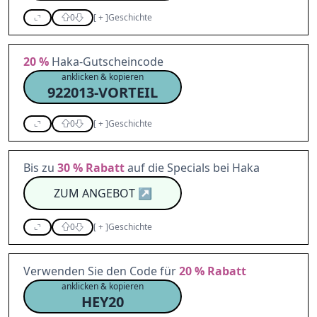
0
[
+
]
Geschichte
20 %
Haka-Gutscheincode
anklicken & kopieren
922013-VORTEIL
0
[
+
]
Geschichte
Bis zu
30 %
Rabatt
auf die Specials bei Haka
ZUM ANGEBOT
↗
0
[
+
]
Geschichte
Verwenden Sie den Code für
20 %
Rabatt
anklicken & kopieren
HEY20