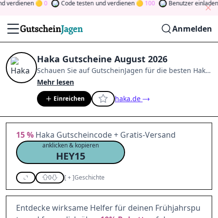
 verdienen
0
Code testen
und verdienen
100
Benutzer einladen
u
Anmelden
Haka Gutscheine August 2026
Schauen Sie auf
GutscheinJagen
für die besten
Haka
-
Angebote im
Aug. 2026
.
Werden Sie Mitglied der
Mehr lesen
Community
und verdienen Sie Tokens, indem Sie
haka.de
Einreichen
durch Abstimmen, Testen, Teilen und mehr
beitragen.
Drehen Sie den Glücksklee
und gewinnen
Sie Geld
15 %
Haka Gutscheincode + Gratis-Versand
anklicken & kopieren
HEY15
0
[
+
]
Geschichte
Entdecke wirksame Helfer für deinen Frühjahrspu