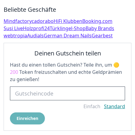
Beliebte Geschäfte
Mindfactory
cadorabo
HiFi Klubben
Booking.com
Susi Live
Holzprofi24
Türklingel-Shop
Baby Brands
webtropia
Audials
German Dream Nails
Gearbest
Deinen Gutschein teilen
Hast du einen tollen Gutschein? Teile ihn, um
200
Token freizuschalten und echte Geldprämien
zu genießen!
Einfach
Standard
Einreichen