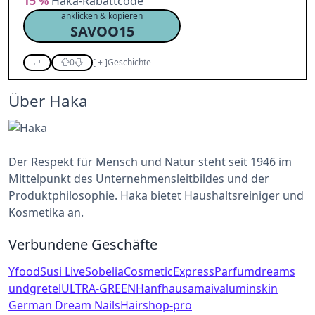
15 %
Haka-Rabattcode
anklicken & kopieren
SAVOO15
0
[
+
]
Geschichte
Über Haka
Der Respekt für Mensch und Natur steht seit 1946 im
Mittelpunkt des Unternehmensleitbildes und der
Produktphilosophie. Haka bietet Haushaltsreiniger und
Kosmetika an.
Verbundene Geschäfte
Yfood
Susi Live
Sobelia
CosmeticExpress
Parfumdreams
undgretel
ULTRA-GREEN
Hanfhaus
amaiva
luminskin
German Dream Nails
Hairshop-pro