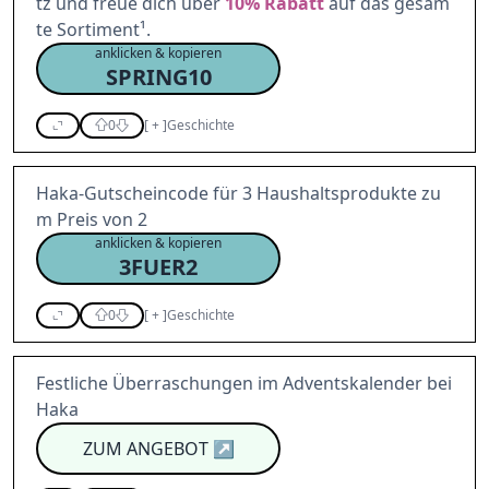
tz und freue dich über
10%
Rabatt
auf das gesam
te Sortiment¹.
anklicken & kopieren
SPRING10
0
[
+
]
Geschichte
Haka-Gutscheincode für 3 Haushaltsprodukte zu
m Preis von 2
anklicken & kopieren
3FUER2
0
[
+
]
Geschichte
Festliche Überraschungen im Adventskalender bei
Haka
ZUM ANGEBOT
↗