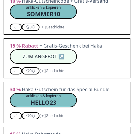
10 %
Haka-Gutscheincode + Gratis-Versand
anklicken & kopieren
SOMMER10
0
[
+
]
Geschichte
15 %
Rabatt
+ Gratis-Geschenk bei Haka
ZUM ANGEBOT
↗
0
[
+
]
Geschichte
30 %
Haka-Gutschein für das Special Bundle
anklicken & kopieren
HELLO23
0
[
+
]
Geschichte