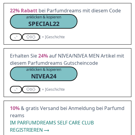
22%
Rabatt
bei Parfumdreams mit diesem Code
anklicken & kopieren
SPECIAL22
0
[
+
]
Geschichte
Erhalten Sie
24%
auf NIVEA/NIVEA MEN Artikel mit
diesem Parfumdreams Gutscheincode
anklicken & kopieren
NIVEA24
0
[
+
]
Geschichte
10%
& gratis Versand bei Anmeldung bei Parfumd
reams
IM PARFUMDREAMS SELF CARE CLUB
REGISTRIEREN