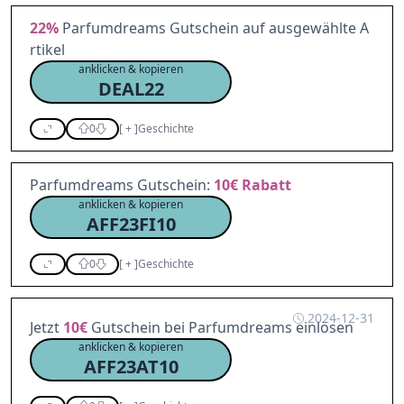
22%
Parfumdreams Gutschein auf ausgewählte A
rtikel
anklicken & kopieren
DEAL22
0
[
+
]
Geschichte
Parfumdreams Gutschein:
10€
Rabatt
anklicken & kopieren
AFF23FI10
0
[
+
]
Geschichte
2024-12-31
Jetzt
10€
Gutschein bei Parfumdreams einlösen
anklicken & kopieren
AFF23AT10