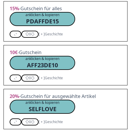
15%
-Gutschein für alles
anklicken & kopieren
PDAFFDE15
0
[
+
]
Geschichte
10€
-Gutschein
anklicken & kopieren
AFF23DE10
0
[
+
]
Geschichte
20%
-Gutschein für ausgewählte Artikel
anklicken & kopieren
SELFLOVE
0
[
+
]
Geschichte