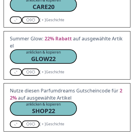
anklicken & kopieren
CARE20
0
[
+
]
Geschichte
Summer Glow:
22%
Rabatt
auf ausgewählte Artik
el
anklicken & kopieren
GLOW22
0
[
+
]
Geschichte
Nutze diesen Parfumdreams Gutscheincode für
2
2%
auf ausgewählte Artikel
anklicken & kopieren
SHOP22
0
[
+
]
Geschichte