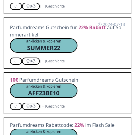
0
[
+
]
Geschichte
2024-07-13
Parfumdreams Gutschein für
22%
Rabatt
auf So
mmerartikel
anklicken & kopieren
SUMMER22
0
[
+
]
Geschichte
10€
Parfumdreams Gutschein
anklicken & kopieren
AFF23BE10
0
[
+
]
Geschichte
Parfumdreams Rabattcode:
22%
im Flash Sale
anklicken & kopieren