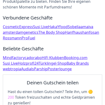
Produktpalette zu bieten. Finden Sie Ihre eigenen
schönen Momente mit Parfumdreams!
Verbundene Geschäfte
CosmeticExpress
Susi Live
Haka
Yfood
Sobelia
amaiva
amsterdamgenetics
The Body Shop
Hanfhaus
hanfosan
Rossmann
ProFuel
Beliebte Geschäfte
Mindfactory
cadorabo
HiFi Klubben
Booking.com
Susi Live
Holzprofi24
Türklingel-Shop
Baby Brands
webtropia
Audials
Parship
Posterlounge
Deinen Gutschein teilen
Hast du einen tollen Gutschein? Teile ihn, um
200
Token freizuschalten und echte Geldprämien
zu genießen!