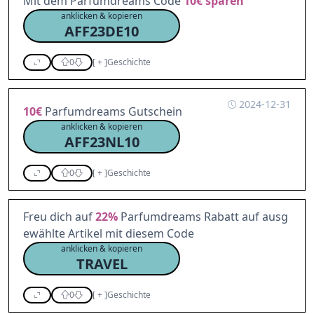
Mit dem Parfumdreams Code
10€
sparen
anklicken & kopieren
AFF23DE10
0
[
+
]
Geschichte
2024-12-31
10€
Parfumdreams Gutschein
anklicken & kopieren
AFF23NL10
0
[
+
]
Geschichte
Freu dich auf
22%
Parfumdreams Rabatt auf ausg
ewählte Artikel mit diesem Code
anklicken & kopieren
TRAVEL
0
[
+
]
Geschichte