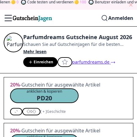
en
0
Code testen
und verdienen
100
Benutzer einladen
und verd
Anmelden
Parfumdreams Gutscheine August 2026
Schauen Sie auf
GutscheinJagen
für die besten
Parfumdreams
-Angebote im
Aug. 2026
.
Werden Sie
Mehr lesen
Mitglied der Community
und verdienen Sie Tokens,
parfumdreams.de
Einreichen
indem Sie durch Abstimmen, Testen, Teilen und
mehr beitragen.
Drehen Sie den Glücksklee
und
gewinnen Sie Geld
20%
-Gutschein für ausgewählte Artikel
anklicken & kopieren
PD20
0
[
+
]
Geschichte
20%
-Gutschein für ausgewählte Artikel