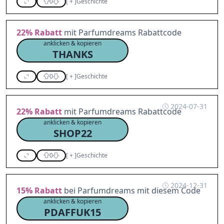
0
[
+
]
Geschichte
22%
Rabatt
mit Parfumdreams Rabattcode
anklicken & kopieren
THANKS
0
[
+
]
Geschichte
2024-07-31
22%
Rabatt
mit Parfumdreams Rabattcode
anklicken & kopieren
SHOP22
0
[
+
]
Geschichte
2024-12-31
15%
Rabatt
bei Parfumdreams mit diesem Code
anklicken & kopieren
PDAFFUK15