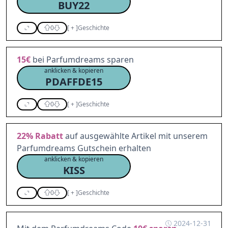
BUY22
0
[
+
]
Geschichte
15€
bei Parfumdreams sparen
anklicken & kopieren
PDAFFDE15
0
[
+
]
Geschichte
22%
Rabatt
auf ausgewählte Artikel mit unserem
Parfumdreams Gutschein erhalten
anklicken & kopieren
KISS
0
[
+
]
Geschichte
2024-12-31