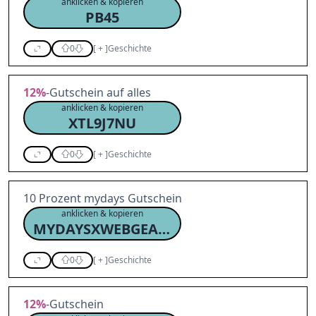
anklicken & kopieren
PB45
0
[
+
]
Geschichte
12%
-Gutschein auf alles
anklicken & kopieren
XTL9J7NU
0
[
+
]
Geschichte
10 Prozent mydays Gutschein
anklicken & kopieren
MYDAYSXWEBGEARS10P07
0
[
+
]
Geschichte
12%
-Gutschein