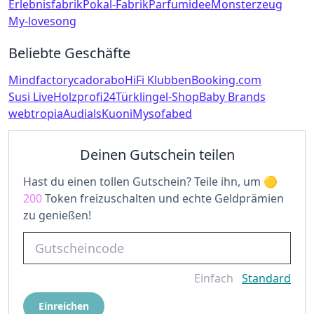
Erlebnisfabrik
Pokal-Fabrik
Parfumidee
Monsterzeug
My-lovesong
Beliebte Geschäfte
Mindfactory
cadorabo
HiFi Klubben
Booking.com
Susi Live
Holzprofi24
Türklingel-Shop
Baby Brands
webtropia
Audials
Kuoni
Mysofabed
Deinen Gutschein teilen
Hast du einen tollen Gutschein? Teile ihn, um
200
Token freizuschalten und echte Geldprämien
zu genießen!
Einfach
Standard
Einreichen