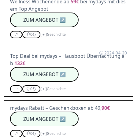
Wellness Wochenende ab
59€
bei mydays mit dies
em Top Angebot
ZUM ANGEBOT
↗
0
[
+
]
Geschichte
2024-04-20
Top Deal bei mydays – Hausboot Übernachtung a
b
132€
ZUM ANGEBOT
↗
0
[
+
]
Geschichte
mydays Rabatt – Geschenkboxen ab 49,
90€
ZUM ANGEBOT
↗
0
[
+
]
Geschichte