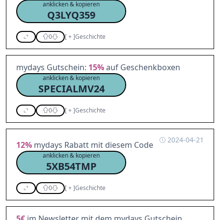
anklicken & kopieren
Q3LYQ359
0
[
+
]
Geschichte
mydays Gutschein:
15%
auf Geschenkboxen
anklicken & kopieren
SPECIALMV24
0
[
+
]
Geschichte
2024-04-21
12%
mydays Rabatt mit diesem Code
anklicken & kopieren
5XB54TMP
0
[
+
]
Geschichte
5€
im Newsletter mit dem mydays Gutschein