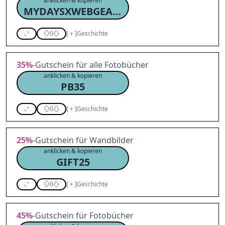
anklicken & kopieren
MYDAYSXWEBGEARS12P08
0
[
+
]
Geschichte
35%
-Gutschein für alle Fotobücher
anklicken & kopieren
PB35
0
[
+
]
Geschichte
25%
-Gutschein für Wandbilder
anklicken & kopieren
GIFT25
0
[
+
]
Geschichte
45%
-Gutschein für Fotobücher