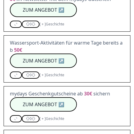
ZUM ANGEBOT
↗
0
[
+
]
Geschichte
Wassersport-Aktivitäten für warme Tage bereits a
b
50€
ZUM ANGEBOT
↗
0
[
+
]
Geschichte
mydays Geschenkgutscheine ab
30€
sichern
ZUM ANGEBOT
↗
0
[
+
]
Geschichte