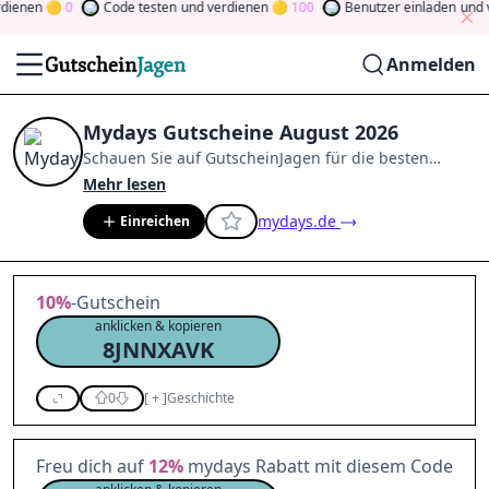
nen
0
Code testen
und verdienen
100
Benutzer einladen
und ver
Anmelden
Mydays Gutscheine August 2026
Schauen Sie auf
GutscheinJagen
für die besten
Mydays
-Angebote im
Aug. 2026
.
Werden Sie Mitglied
Mehr lesen
der Community
und verdienen Sie Tokens, indem Sie
mydays.de
Einreichen
durch Abstimmen, Testen, Teilen und mehr
beitragen.
Drehen Sie den Glücksklee
und gewinnen
Sie Geld
10%
-Gutschein
anklicken & kopieren
8JNNXAVK
0
[
+
]
Geschichte
Freu dich auf
12%
mydays Rabatt mit diesem Code