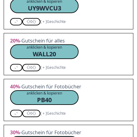
anklicken & kopieren
UY9WVCU3
0
[
+
]
Geschichte
20%
-Gutschein für alles
anklicken & kopieren
WALL20
0
[
+
]
Geschichte
40%
-Gutschein für Fotobücher
anklicken & kopieren
PB40
0
[
+
]
Geschichte
30%
-Gutschein für Fotobücher