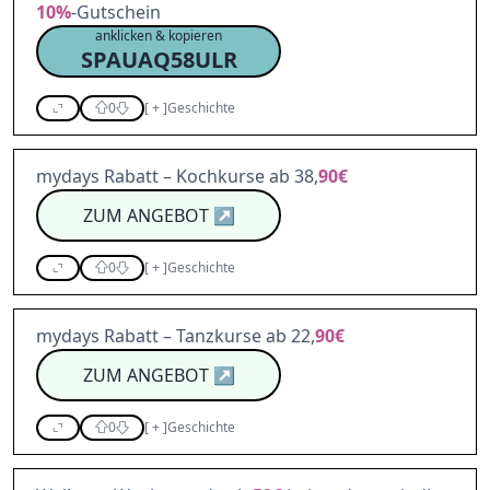
10%
-Gutschein
anklicken & kopieren
SPAUAQ58ULR
0
[
+
]
Geschichte
mydays Rabatt – Kochkurse ab 38,
90€
ZUM ANGEBOT
↗
0
[
+
]
Geschichte
mydays Rabatt – Tanzkurse ab 22,
90€
ZUM ANGEBOT
↗
0
[
+
]
Geschichte