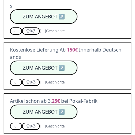
s
ZUM ANGEBOT
↗
0
[
+
]
Geschichte
Kostenlose Lieferung Ab
150€
Innerhalb Deutschl
ands
ZUM ANGEBOT
↗
0
[
+
]
Geschichte
Artikel schon ab 3,
25€
bei Pokal-Fabrik
ZUM ANGEBOT
↗
0
[
+
]
Geschichte