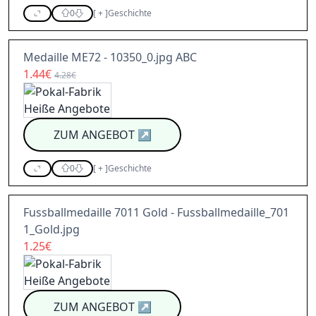
0
[
+
]
Geschichte
Medaille ME72 - 10350_0.jpg ABC
1.44€
4.28€
ZUM ANGEBOT
↗
0
[
+
]
Geschichte
Fussballmedaille 7011 Gold - Fussballmedaille_701
1_Gold.jpg
1.25€
ZUM ANGEBOT
↗