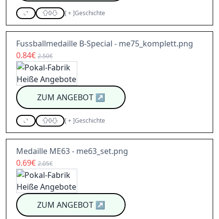
0
[
+
]
Geschichte
Fussballmedaille B-Special - me75_komplett.png
0.84€
2.50€
ZUM ANGEBOT
↗
0
[
+
]
Geschichte
Medaille ME63 - me63_set.png
0.69€
2.05€
ZUM ANGEBOT
↗