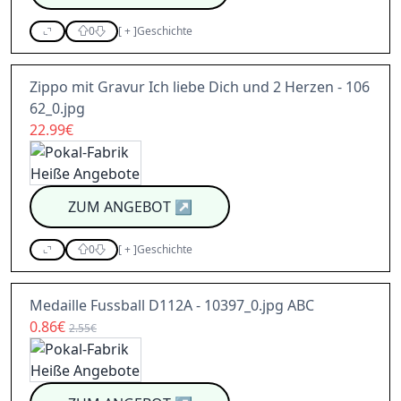
0
[
+
]
Geschichte
Zippo mit Gravur Ich liebe Dich und 2 Herzen - 106
62_0.jpg
22.99€
ZUM ANGEBOT
↗
0
[
+
]
Geschichte
Medaille Fussball D112A - 10397_0.jpg ABC
0.86€
2.55€