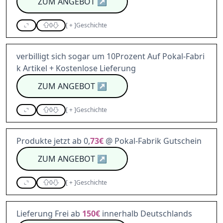
ZUM ANGEBOT
↗
0
[
+
]
Geschichte
verbilligt sich sogar um 10Prozent Auf Pokal-Fabri
k Artikel + Kostenlose Lieferung
ZUM ANGEBOT
↗
0
[
+
]
Geschichte
Produkte jetzt ab 0,
73€
@ Pokal-Fabrik Gutschein
ZUM ANGEBOT
↗
0
[
+
]
Geschichte
Lieferung Frei ab
150€
innerhalb Deutschlands