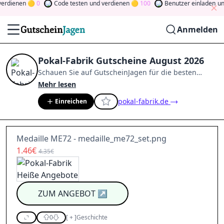
dienen
0
Code testen
und verdienen
100
Benutzer einladen
und 
Anmelden
Pokal-Fabrik Gutscheine August 2026
Schauen Sie auf
GutscheinJagen
für die besten
Pokal-Fabrik
-Angebote im
Aug. 2026
.
Werden Sie
Mehr lesen
Mitglied der Community
und verdienen Sie Tokens,
pokal-fabrik.de
Einreichen
indem Sie durch Abstimmen, Testen, Teilen und
mehr beitragen.
Drehen Sie den Glücksklee
und
gewinnen Sie Geld
Medaille ME72 - medaille_me72_set.png
1.46€
4.35€
ZUM ANGEBOT
↗
0
[
+
]
Geschichte