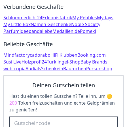
Verbundene Geschäfte
Schlummerlicht24
Erlebnisfabrik
My Pebbles
Mydays
My Little Box
Namen Geschenke
Noble Society
Parfumidee
pandaliebe
Medaillen.de
Pomeki
Beliebte Geschäfte
Mindfactory
cadorabo
HiFi Klubben
Booking.com
Susi Live
Holzprofi24
Türklingel-Shop
Baby Brands
webtropia
Audials
SchenkeinBäumchen
Persunshop
Deinen Gutschein teilen
Hast du einen tollen Gutschein? Teile ihn, um
200
Token freizuschalten und echte Geldprämien
zu genießen!