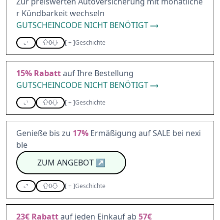
Zur preiswerten Autoversicherung mit monatliche
r Kündbarkeit wechseln
GUTSCHEINCODE NICHT BENÖTIGT
0
[
+
]
Geschichte
15%
Rabatt
auf Ihre Bestellung
GUTSCHEINCODE NICHT BENÖTIGT
0
[
+
]
Geschichte
Genieße bis zu
17%
Ermäßigung auf SALE bei nexi
ble
ZUM ANGEBOT
↗
0
[
+
]
Geschichte
23€
Rabatt
auf jeden Einkauf ab
57€