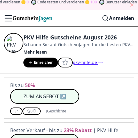
verdienen
0
Code testen
und verdienen
100
Benutzer einladen
u
Anmelden
PKV Hilfe Gutscheine August 2026
Schauen Sie auf
GutscheinJagen
für die besten
PKV
Hilfe
-Angebote im
Aug. 2026
.
Werden Sie Mitglied
Mehr lesen
der Community
und verdienen Sie Tokens, indem Sie
pkv-hilfe.de
Einreichen
durch Abstimmen, Testen, Teilen und mehr
beitragen.
Drehen Sie den Glücksklee
und gewinnen
Sie Geld
Bis zu
50%
ZUM ANGEBOT
↗
0
[
+
]
Geschichte
Bester Verkauf - bis zu
23%
Rabatt
| PKV Hilfe