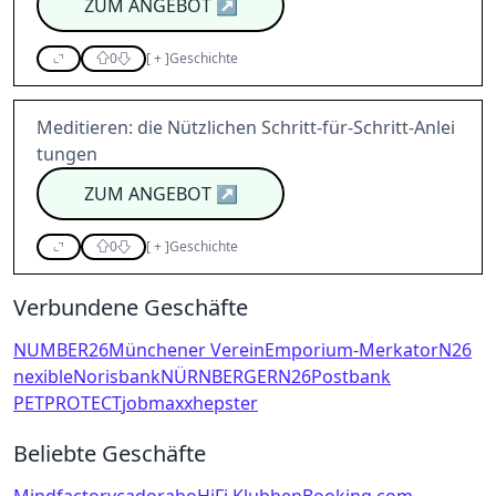
ZUM ANGEBOT
↗
0
[
+
]
Geschichte
Meditieren: die Nützlichen Schritt-für-Schritt-Anlei
tungen
ZUM ANGEBOT
↗
0
[
+
]
Geschichte
Verbundene Geschäfte
NUMBER26
Münchener Verein
Emporium-Merkator
N26
nexible
Norisbank
NÜRNBERGER
N26
Postbank
PETPROTECT
jobmaxx
hepster
Beliebte Geschäfte