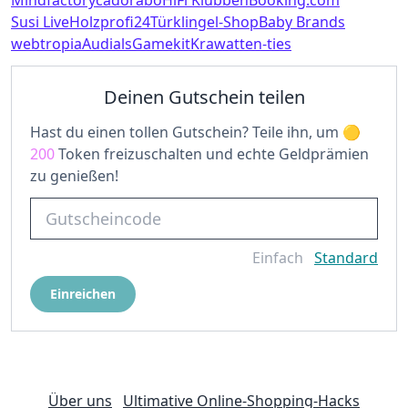
Mindfactory
cadorabo
HiFi Klubben
Booking.com
Susi Live
Holzprofi24
Türklingel-Shop
Baby Brands
webtropia
Audials
Gamekit
Krawatten-ties
Deinen Gutschein teilen
Hast du einen tollen Gutschein? Teile ihn, um
200
Token freizuschalten und echte Geldprämien
zu genießen!
Einfach
Standard
Einreichen
Über uns
Ultimative Online-Shopping-Hacks