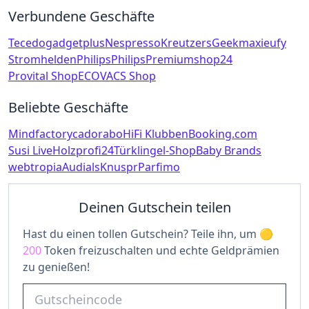
Verbundene Geschäfte
Tecedo
gadgetplus
Nespresso
Kreutzers
Geekmaxi
eufy
Stromhelden
Philips
Philips
Premiumshop24
Provital Shop
ECOVACS Shop
Beliebte Geschäfte
Mindfactory
cadorabo
HiFi Klubben
Booking.com
Susi Live
Holzprofi24
Türklingel-Shop
Baby Brands
webtropia
Audials
Knuspr
Parfimo
Deinen Gutschein teilen
Hast du einen tollen Gutschein? Teile ihn, um
200
Token freizuschalten und echte Geldprämien
zu genießen!