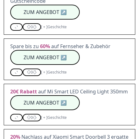
Gutscheincode
ZUM ANGEBOT
↗
0
[
+
]
Geschichte
Spare bis zu
60%
auf Fernseher & Zubehör
ZUM ANGEBOT
↗
0
[
+
]
Geschichte
20€
Rabatt
auf Mi Smart LED Ceiling Light 350mm
ZUM ANGEBOT
↗
0
[
+
]
Geschichte
20%
Nachlass auf Xiaomi Smart Doorbell 3 ergatte