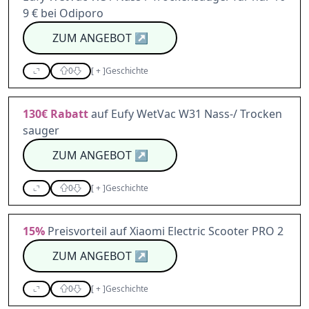
9 € bei Odiporo
ZUM ANGEBOT
↗
0
[
+
]
Geschichte
130€
Rabatt
auf Eufy WetVac W31 Nass-/ Trocken
sauger
ZUM ANGEBOT
↗
0
[
+
]
Geschichte
15%
Preisvorteil auf Xiaomi Electric Scooter PRO 2
ZUM ANGEBOT
↗
0
[
+
]
Geschichte