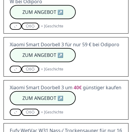
W bei Odiporo
ZUM ANGEBOT
↗
0
[
+
]
Geschichte
Xiaomi Smart Doorbell 3 für nur 59 € bei Odiporo
ZUM ANGEBOT
↗
0
[
+
]
Geschichte
Xiaomi Smart Doorbell 3 um
40€
günstiger kaufen
ZUM ANGEBOT
↗
0
[
+
]
Geschichte
Eufy WetVac W31 Nass-/ Trockensauger für nur 16