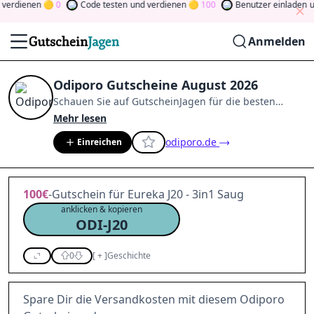
rdienen
0
Code testen
und verdienen
100
Benutzer einladen
und
Anmelden
Odiporo Gutscheine August 2026
Schauen Sie auf
GutscheinJagen
für die besten
Odiporo
-Angebote im
Aug. 2026
.
Werden Sie Mitglied
Mehr lesen
der Community
und verdienen Sie Tokens, indem Sie
odiporo.de
Einreichen
durch Abstimmen, Testen, Teilen und mehr
beitragen.
Drehen Sie den Glücksklee
und gewinnen
Sie Geld
100€
-Gutschein für Eureka J20 - 3in1 Saug
anklicken & kopieren
ODI-J20
0
[
+
]
Geschichte
Spare Dir die Versandkosten mit diesem Odiporo