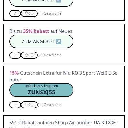
0
[
+
]
Geschichte
Bis zu
35%
Rabatt
auf Neues
ZUM ANGEBOT
↗
0
[
+
]
Geschichte
15%
-Gutschein Extra für Niu KQi3 Sport Weiß E-Sc
ooter
anklicken & kopieren
ZUNSXJ55
0
[
+
]
Geschichte
591 € Rabatt auf den Sharp Air purifier UA-KIL80E-