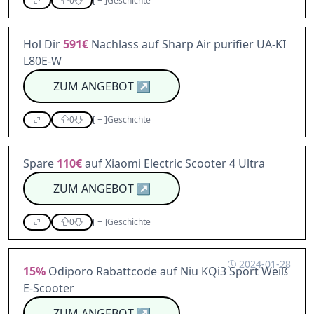
0
[
+
]
Geschichte
Hol Dir
591€
Nachlass auf Sharp Air purifier UA-KI
L80E-W
ZUM ANGEBOT
↗
0
[
+
]
Geschichte
Spare
110€
auf Xiaomi Electric Scooter 4 Ultra
ZUM ANGEBOT
↗
0
[
+
]
Geschichte
2024-01-28
15%
Odiporo Rabattcode auf Niu KQi3 Sport Weiß
E-Scooter
ZUM ANGEBOT
↗