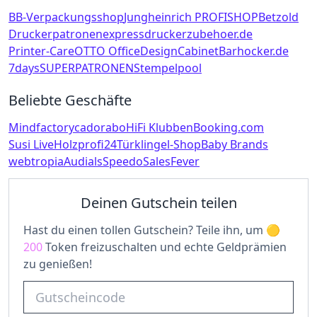
BB-Verpackungsshop
Jungheinrich PROFISHOP
Betzold
Druckerpatronenexpress
druckerzubehoer.de
Printer-Care
OTTO Office
DesignCabinet
Barhocker.de
7days
SUPERPATRONEN
Stempelpool
Beliebte Geschäfte
Mindfactory
cadorabo
HiFi Klubben
Booking.com
Susi Live
Holzprofi24
Türklingel-Shop
Baby Brands
webtropia
Audials
Speedo
SalesFever
Deinen Gutschein teilen
Hast du einen tollen Gutschein? Teile ihn, um
200
Token freizuschalten und echte Geldprämien
zu genießen!