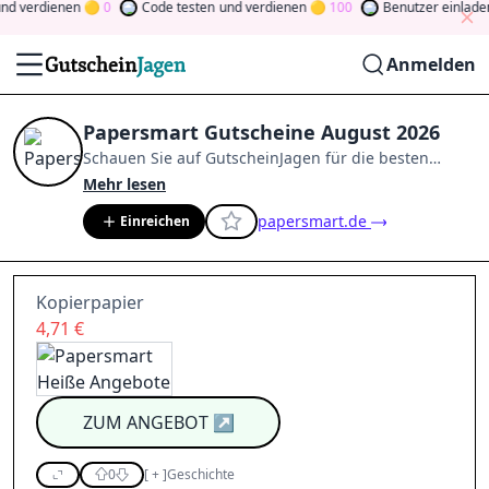
d verdienen
0
Code testen
und verdienen
100
Benutzer einladen
Anmelden
Papersmart Gutscheine August 2026
Schauen Sie auf
GutscheinJagen
für die besten
Papersmart
-Angebote im
Aug. 2026
.
Werden Sie
Mehr lesen
Mitglied der Community
und verdienen Sie Tokens,
papersmart.de
Einreichen
indem Sie durch Abstimmen, Testen, Teilen und
mehr beitragen.
Drehen Sie den Glücksklee
und
gewinnen Sie Geld
Kopierpapier
4,71 €
ZUM ANGEBOT
↗
0
[
+
]
Geschichte