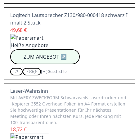
Logitech Lautsprecher Z130/980-000418 schwarz I
nhalt 2 Stück
49,68 €
ZUM ANGEBOT
↗
0
[
+
]
Geschichte
Laser-Wahnsinn
Mit AVERY ZWECKFORM Schwarzweiß-Laserdrucker und
-Kopierer 3552 Overhead-Folien im A4-Format erstellen
Sie hochwertige Präsentationen für Ihr nächstes
Meeting oder Ihren nächsten Kurs. Jede Packung mit
100 Transparentfolien.
18,72 €