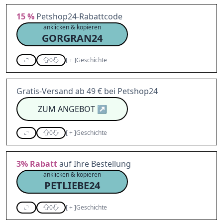
15 %
Petshop24-Rabattcode
anklicken & kopieren
GORGRAN24
0
[
+
]
Geschichte
Gratis-Versand ab 49 € bei Petshop24
ZUM ANGEBOT
↗
0
[
+
]
Geschichte
3%
Rabatt
auf Ihre Bestellung
anklicken & kopieren
PETLIEBE24
0
[
+
]
Geschichte