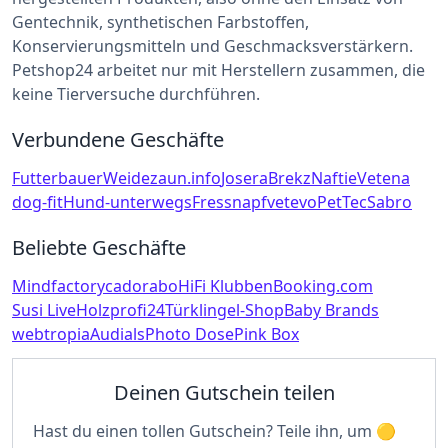
Gentechnik, synthetischen Farbstoffen,
Konservierungsmitteln und Geschmacksverstärkern.
Petshop24 arbeitet nur mit Herstellern zusammen, die
keine Tierversuche durchführen.
Verbundene Geschäfte
Futterbauer
Weidezaun.info
Josera
Brekz
Naftie
Vetena
dog-fit
Hund-unterwegs
Fressnapf
vetevo
PetTec
Sabro
Beliebte Geschäfte
Mindfactory
cadorabo
HiFi Klubben
Booking.com
Susi Live
Holzprofi24
Türklingel-Shop
Baby Brands
webtropia
Audials
Photo Dose
Pink Box
Deinen Gutschein teilen
Hast du einen tollen Gutschein? Teile ihn, um