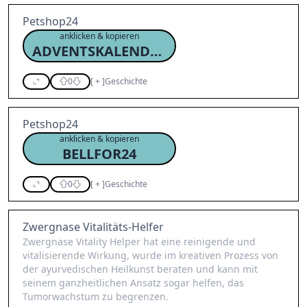
Petshop24
anklicken & kopieren
ADVENTSKALENDER24
0
[
+
]
Geschichte
Petshop24
anklicken & kopieren
BELLFOR24
0
[
+
]
Geschichte
Zwergnase Vitalitäts-Helfer
Zwergnase Vitality Helper hat eine reinigende und
vitalisierende Wirkung, wurde im kreativen Prozess von
der ayurvedischen Heilkunst beraten und kann mit
seinem ganzheitlichen Ansatz sogar helfen, das
Tumorwachstum zu begrenzen.