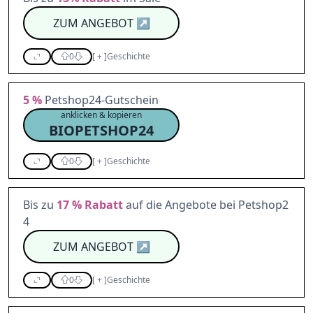
ZUM ANGEBOT
↗
0
[
+
]
Geschichte
5 %
Petshop24-Gutschein
anklicken & kopieren
BIOPETSHOP24
0
[
+
]
Geschichte
Bis zu
17 %
Rabatt
auf die Angebote bei Petshop2
4
ZUM ANGEBOT
↗
0
[
+
]
Geschichte