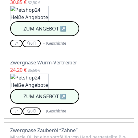
30,85 €
32,50 €
ZUM ANGEBOT
↗
0
[
+
]
Geschichte
Zwergnase Wurm-Vertreiber
24,20 €
25,50 €
ZUM ANGEBOT
↗
0
[
+
]
Geschichte
Zwergnase Zauberöl “Zähne”
Miracle Oil ist eine sorgfältig von Hand hergestellte Bio-