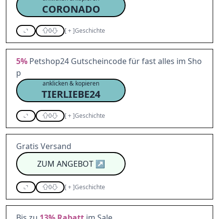
CORONADO
0
[
+
]
Geschichte
5%
Petshop24 Gutscheincode für fast alles im Sho
p
anklicken & kopieren
TIERLIEBE24
0
[
+
]
Geschichte
Gratis Versand
ZUM ANGEBOT
↗
0
[
+
]
Geschichte
Bis zu
13%
Rabatt
im Sale