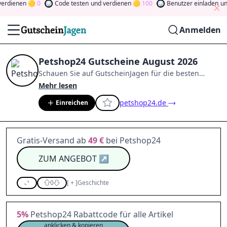
rdienen
0
Code testen
und verdienen
100
Benutzer einladen
und 
Anmelden
Petshop24 Gutscheine August 2026
Schauen Sie auf
GutscheinJagen
für die besten
Petshop24
-Angebote im
Aug. 2026
.
Werden Sie
Mehr lesen
Mitglied der Community
und verdienen Sie Tokens,
petshop24.de
Einreichen
indem Sie durch Abstimmen, Testen, Teilen und
mehr beitragen.
Drehen Sie den Glücksklee
und
gewinnen Sie Geld
Gratis-Versand ab
49 €
bei Petshop24
ZUM ANGEBOT
↗
0
[
+
]
Geschichte
5%
Petshop24 Rabattcode für alle Artikel
anklicken & kopieren