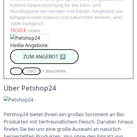
Kokosöl-Gewürzmischung für die Zahn- und
Mundhygiene von Hunden und Katzen, hergestellt aus
kaltgepresstem Kokosöl und natürlichen Aromen, alles
100% biologisch.
18,50 €
19,50 €
ZUM ANGEBOT
↗
0
[
+
]
Geschichte
Über Petshop24
Petshop24 bietet Ihnen ein großes Sortiment an Bio-
Produkten mit tierfreundlichem Fleisch. Darüber hinaus
finden Sie bei uns eine große Auswahl an natürlich
hergestellten Produkten, also ohne den Einsatz von