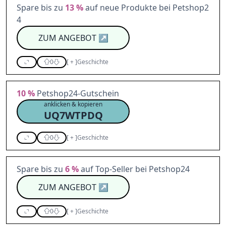
Spare bis zu
13 %
auf neue Produkte bei Petshop2
4
ZUM ANGEBOT
↗
0
[
+
]
Geschichte
10 %
Petshop24-Gutschein
anklicken & kopieren
UQ7WTPDQ
0
[
+
]
Geschichte
Spare bis zu
6 %
auf Top-Seller bei Petshop24
ZUM ANGEBOT
↗
0
[
+
]
Geschichte