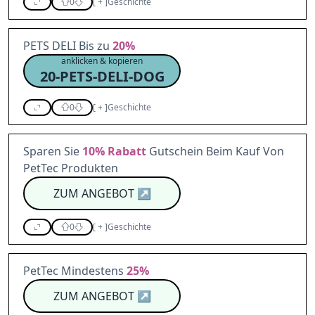
0
[
+
]
Geschichte
PETS DELI Bis zu
20%
anklicken & kopieren
20-PETS-DELI-DOG
0
[
+
]
Geschichte
Sparen Sie
10%
Rabatt
Gutschein Beim Kauf Von
PetTec Produkten
ZUM ANGEBOT
↗
0
[
+
]
Geschichte
PetTec Mindestens
25%
ZUM ANGEBOT
↗