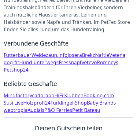
Hundetraining. PetTec bietet nicht nur eine Vielzahl an
Trainingshalsbändern für Ihren Vierbeiner, sondern
auch nützliche Haustierkameras, Leinen und
Halsbänder sowie Näpfe und Tränken. Im PetTec Store
finden Sie alles rund um das Hundetraining.
Verbundene Geschäfte
Futterbauer
Weidezaun.info
Josera
Brekz
Naftie
Vetena
dog-fit
Hund-unterwegs
Fressnapf
vetevo
Romneys
Petshop24
Beliebte Geschäfte
Mindfactory
cadorabo
HiFi Klubben
Booking.com
Susi Live
Holzprofi24
Türklingel-Shop
Baby Brands
webtropia
Audials
P&O Ferries
Petit Bateau
Deinen Gutschein teilen