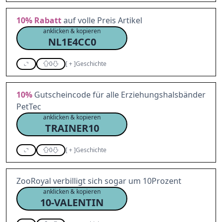
10%
Rabatt
auf volle Preis Artikel
anklicken & kopieren
NL1E4CC0
0
[
+
]
Geschichte
10%
Gutscheincode für alle Erziehungshalsbänder
PetTec
anklicken & kopieren
TRAINER10
0
[
+
]
Geschichte
ZooRoyal verbilligt sich sogar um 10Prozent
anklicken & kopieren
10-VALENTIN