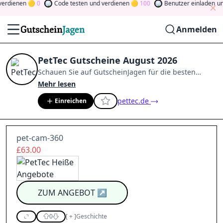
rdienen
0
Code testen
und verdienen
100
Benutzer einladen
und 
Anmelden
PetTec Gutscheine August 2026
Schauen Sie auf
GutscheinJagen
für die besten
PetTec
-Angebote im
Aug. 2026
.
Werden Sie Mitglied
Mehr lesen
der Community
und verdienen Sie Tokens, indem Sie
pettec.de
Einreichen
durch Abstimmen, Testen, Teilen und mehr
beitragen.
Drehen Sie den Glücksklee
und gewinnen
Sie Geld
pet-cam-360
£63.00
ZUM ANGEBOT
↗
0
[
+
]
Geschichte