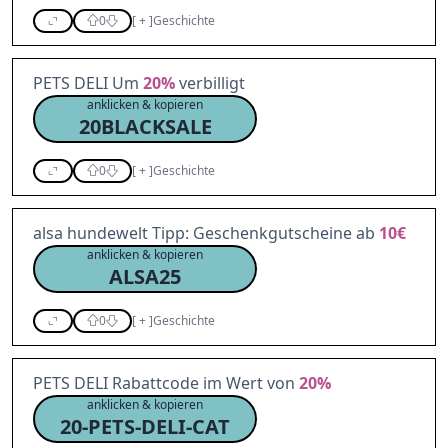
0
[
+
]
Geschichte
PETS DELI Um
20%
verbilligt
anklicken & kopieren
20BLACKSALE
0
[
+
]
Geschichte
alsa hundewelt Tipp: Geschenkgutscheine ab
10€
anklicken & kopieren
ALSA25
0
[
+
]
Geschichte
PETS DELI Rabattcode im Wert von
20%
anklicken & kopieren
20-PETS-DELI-CAT