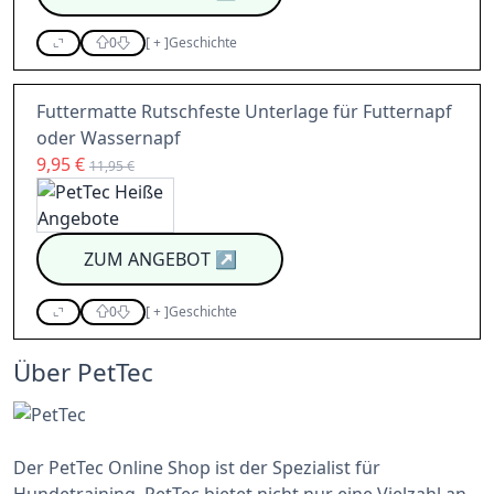
0
[
+
]
Geschichte
Futtermatte Rutschfeste Unterlage für Futternapf
oder Wassernapf
9,95 €
11,95 €
ZUM ANGEBOT
↗
0
[
+
]
Geschichte
Über PetTec
Der PetTec Online Shop ist der Spezialist für