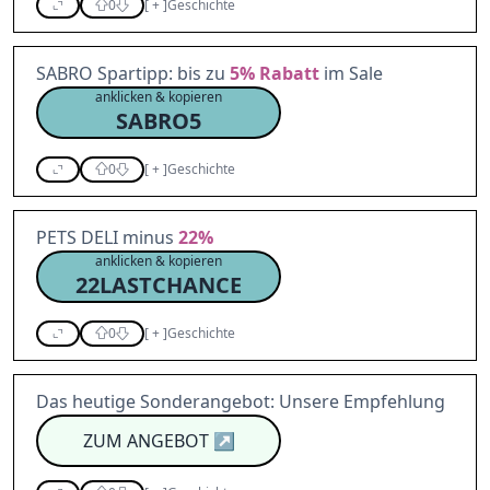
0
[
+
]
Geschichte
SABRO Spartipp: bis zu
5%
Rabatt
im Sale
anklicken & kopieren
SABRO5
0
[
+
]
Geschichte
PETS DELI minus
22%
anklicken & kopieren
22LASTCHANCE
0
[
+
]
Geschichte
Das heutige Sonderangebot: Unsere Empfehlung
ZUM ANGEBOT
↗