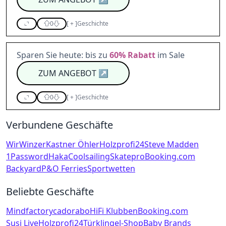
0
[
+
]
Geschichte
Sparen Sie heute: bis zu
60%
Rabatt
im Sale
ZUM ANGEBOT
↗
0
[
+
]
Geschichte
Verbundene Geschäfte
WirWinzer
Kastner Öhler
Holzprofi24
Steve Madden
1Password
Haka
Coolsailing
Skatepro
Booking.com
Backyard
P&O Ferries
Sportwetten
Beliebte Geschäfte
Mindfactory
cadorabo
HiFi Klubben
Booking.com
Susi Live
Holzprofi24
Türklingel-Shop
Baby Brands