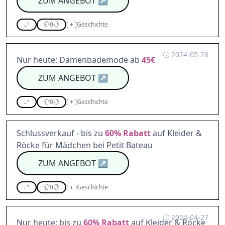
ZUM ANGEBOT
↗
0
[
+
]
Geschichte
2024-05-23
Nur heute: Damenbademode ab
45€
ZUM ANGEBOT
↗
0
[
+
]
Geschichte
Schlussverkauf - bis zu
60%
Rabatt
auf Kleider &
Röcke für Mädchen bei Petit Bateau
ZUM ANGEBOT
↗
0
[
+
]
Geschichte
2024-04-27
Nur heute: bis zu
60%
Rabatt
auf Kleider & Röcke