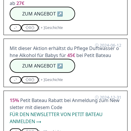
ab
27€
ZUM ANGEBOT
↗
0
[
+
]
Geschichte
2024-06-12
Mit dieser Aktion erhältst du Pflege Duftwasser o
hne Alkohol für Babys für
45€
bei Petit Bateau
ZUM ANGEBOT
↗
0
[
+
]
Geschichte
2024-12-31
15%
Petit Bateau Rabatt bei Anmeldung zum New
sletter mit diesem Code
FÜR DEN NEWSLETTER VON PETIT BATEAU
ANMELDEN