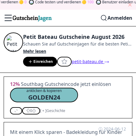
erdienen
0
Code testen
und verdienen
100
Benutzer einladen
und
Anmelden
Petit Bateau Gutscheine August 2026
Schauen Sie auf
GutscheinJagen
für die besten
Petit
Bateau
-Angebote im
Aug. 2026
.
Werden Sie Mitglied
Mehr lesen
der Community
und verdienen Sie Tokens, indem Sie
petit-bateau.de
Einreichen
durch Abstimmen, Testen, Teilen und mehr
beitragen.
Drehen Sie den Glücksklee
und gewinnen
Sie Geld
12%
Southbag Gutscheincode jetzt einlösen
anklicken & kopieren
GOLDEN24
0
[
+
]
Geschichte
2024-06-12
Mit einem Klick sparen - Badekleidung für Kinder