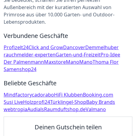
Sie bedeutet, schaffen Sie Ihren perfekten
Außenbereich mit der kuratierten Auswahl von
Primrose aus über 10.000 Garten- und Outdoor-
Lebensprodukten.
Verbundene Geschäfte
Profizelt24
Click and Grow
Dancover
Demmelhuber
rauchmelder-experten
Garten-und-Freizeit
Pro-Idee
Der Palmenmann
Maxstore
ManoMano
Thoma Flor
Samenshop24
Beliebte Geschäfte
Mindfactory
cadorabo
HiFi Klubben
Booking.com
Susi Live
Holzprofi24
Türklingel-Shop
Baby Brands
webtropia
Audials
Raumduftshop.de
Valmano
Deinen Gutschein teilen