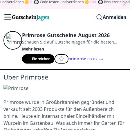
und verdienen
0
Code testen
und verdienen
100
Benutzer einlad
Anmelden
Primrose Gutscheine August 2026
Schauen Sie auf
GutscheinJagen
für die besten
Primrose
-Angebote im
Aug. 2026
.
Werden Sie
Mehr lesen
Mitglied der Community
und verdienen Sie Tokens,
primrose.co.uk
Einreichen
indem Sie durch Abstimmen, Testen, Teilen und
mehr beitragen.
Drehen Sie den Glücksklee
und
gewinnen Sie Geld
Über Primrose
Primrose wurde in Großbritannien gegründet und
verkauft seit 2003 Produkte für den Außenbereich
online. Heute ein internationaler Einzelhändler mit
Wurzeln im Gartenbau. Was auch immer Ihr Garten für