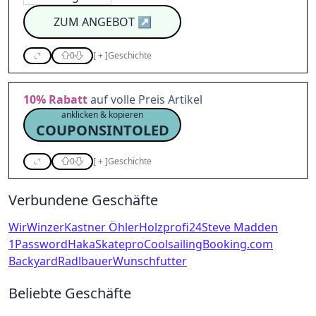
ZUM ANGEBOT
↗
0
[
+
]
Geschichte
10%
Rabatt
auf volle Preis Artikel
anklicken & kopieren
COUPONSINTOLED
0
[
+
]
Geschichte
Verbundene Geschäfte
WirWinzer
Kastner Öhler
Holzprofi24
Steve Madden
1Password
Haka
Skatepro
Coolsailing
Booking.com
Backyard
Radlbauer
Wunschfutter
Beliebte Geschäfte