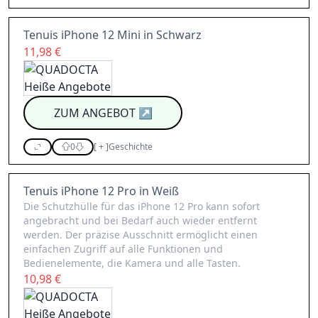
Tenuis iPhone 12 Mini in Schwarz
11,98 €
ZUM ANGEBOT
↗
0
[
+
]
Geschichte
Tenuis iPhone 12 Pro in Weiß
Die Schutzhülle für das iPhone 12 Pro kann sofort
angebracht und bei Bedarf auch wieder entfernt
werden. Der präzise Ausschnitt ermöglicht einen
einfachen Zugriff auf alle Funktionen und
Bedienelemente, die Kamera und alle Tasten.
10,98 €