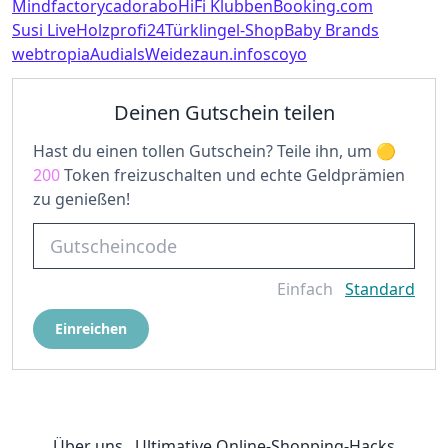
Mindfactory
cadorabo
HiFi Klubben
Booking.com
Susi Live
Holzprofi24
Türklingel-Shop
Baby Brands
webtropia
Audials
Weidezaun.info
scoyo
Deinen Gutschein teilen
Hast du einen tollen Gutschein? Teile ihn, um
200
Token freizuschalten und echte Geldprämien
zu genießen!
Einfach
Standard
Einreichen
Über uns
Ultimative Online-Shopping-Hacks