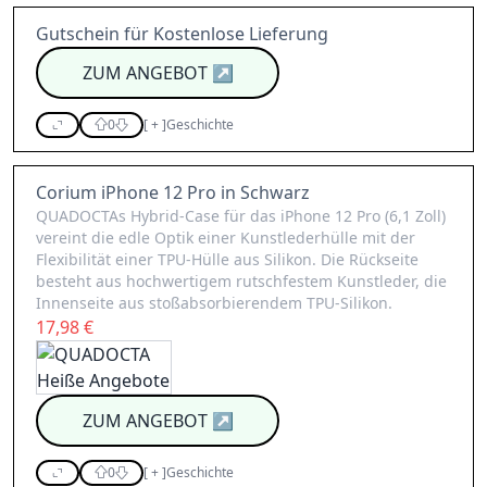
Gutschein für Kostenlose Lieferung
ZUM ANGEBOT
↗
0
[
+
]
Geschichte
Corium iPhone 12 Pro in Schwarz
QUADOCTAs Hybrid-Case für das iPhone 12 Pro (6,1 Zoll)
vereint die edle Optik einer Kunstlederhülle mit der
Flexibilität einer TPU-Hülle aus Silikon. Die Rückseite
besteht aus hochwertigem rutschfestem Kunstleder, die
Innenseite aus stoßabsorbierendem TPU-Silikon.
17,98 €
ZUM ANGEBOT
↗
0
[
+
]
Geschichte