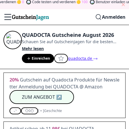
rdienen
0
Code testen
und verdienen
100
Benutzer einladen
und 
Anmelden
QUADOCTA Gutscheine August 2026
Schauen Sie auf
GutscheinJagen
für die besten
QUADOCTA
-Angebote im
Aug. 2026
.
Werden Sie
Mehr lesen
Mitglied der Community
und verdienen Sie Tokens,
quadocta.de
Einreichen
indem Sie durch Abstimmen, Testen, Teilen und
mehr beitragen.
Drehen Sie den Glücksklee
und
gewinnen Sie Geld
20%
Gutschein auf Quadocta Produkte für Newsle
tter Anmeldung bei QUADOCTA @ Amazon
ZUM ANGEBOT
↗
0
[
+
]
Geschichte
Artikel schon ab 11,
98€
bei QUADOCTA