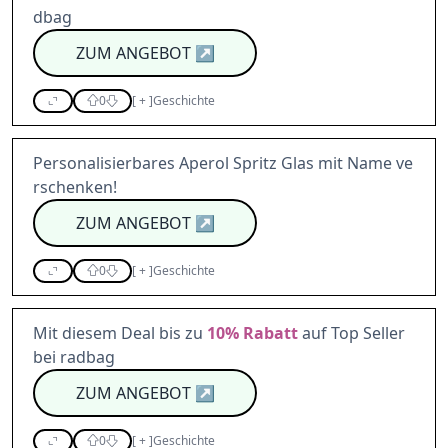
dbag
ZUM ANGEBOT
↗
0
[
+
]
Geschichte
Personalisierbares Aperol Spritz Glas mit Name ve
rschenken!
ZUM ANGEBOT
↗
0
[
+
]
Geschichte
Mit diesem Deal bis zu
10%
Rabatt
auf Top Seller
bei radbag
ZUM ANGEBOT
↗
0
[
+
]
Geschichte