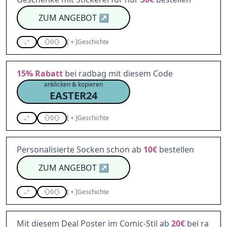
ZUM ANGEBOT
↗
0
[
+
]
Geschichte
15%
Rabatt
bei radbag mit diesem Code
anklicken & kopieren
EASTER24
0
[
+
]
Geschichte
Personalisierte Socken schon ab
10€
bestellen
ZUM ANGEBOT
↗
0
[
+
]
Geschichte
Mit diesem Deal Poster im Comic-Stil ab
20€
bei ra