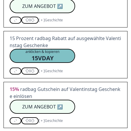
ZUM ANGEBOT
↗
0
[
+
]
Geschichte
15 Prozent radbag Rabatt auf ausgewählte Valenti
nstag Geschenke
anklicken & kopieren
15VDAY
0
[
+
]
Geschichte
15%
radbag Gutschein auf Valentinstag Geschenk
e einlösen
ZUM ANGEBOT
↗
0
[
+
]
Geschichte