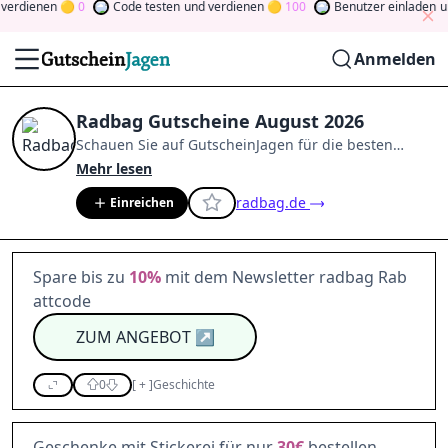
rdienen
0
Code testen
und verdienen
100
Benutzer einladen
und
Anmelden
Radbag Gutscheine August 2026
Schauen Sie auf
GutscheinJagen
für die besten
Radbag
-Angebote im
Aug. 2026
.
Werden Sie Mitglied
Mehr lesen
der Community
und verdienen Sie Tokens, indem Sie
radbag.de
Einreichen
durch Abstimmen, Testen, Teilen und mehr
beitragen.
Drehen Sie den Glücksklee
und gewinnen
Sie Geld
Spare bis zu
10%
mit dem Newsletter radbag Rab
attcode
ZUM ANGEBOT
↗
0
[
+
]
Geschichte
Geschenke mit Stickerei für nur
30€
bestellen