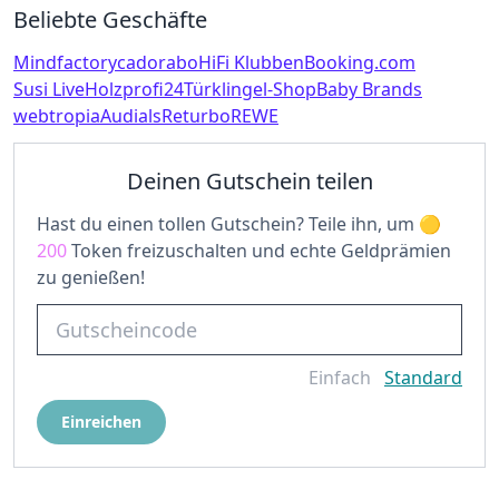
Beliebte Geschäfte
Mindfactory
cadorabo
HiFi Klubben
Booking.com
Susi Live
Holzprofi24
Türklingel-Shop
Baby Brands
webtropia
Audials
Returbo
REWE
Deinen Gutschein teilen
Hast du einen tollen Gutschein? Teile ihn, um
200
Token freizuschalten und echte Geldprämien
zu genießen!
Einfach
Standard
Einreichen