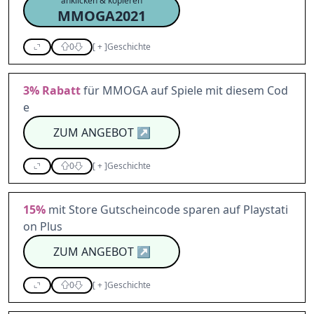
anklicken & kopieren
MMOGA2021
0
[
+
]
Geschichte
3%
Rabatt
für MMOGA auf Spiele mit diesem Cod
e
ZUM ANGEBOT
↗
0
[
+
]
Geschichte
15%
mit Store Gutscheincode sparen auf Playstati
on Plus
ZUM ANGEBOT
↗
0
[
+
]
Geschichte