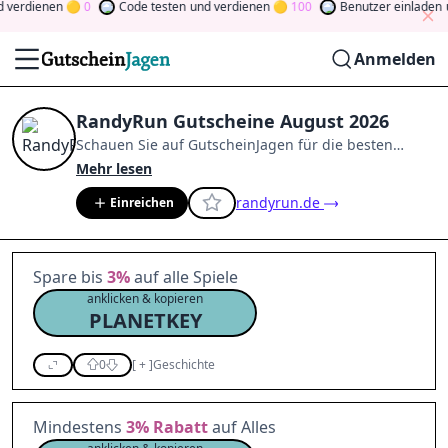
verdienen
0
Code testen
und verdienen
100
Benutzer einladen
un
Anmelden
RandyRun Gutscheine August 2026
Schauen Sie auf
GutscheinJagen
für die besten
RandyRun
-Angebote im
Aug. 2026
.
Werden Sie
Mehr lesen
Mitglied der Community
und verdienen Sie Tokens,
randyrun.de
Einreichen
indem Sie durch Abstimmen, Testen, Teilen und
mehr beitragen.
Drehen Sie den Glücksklee
und
gewinnen Sie Geld
Spare bis
3%
auf alle Spiele
anklicken & kopieren
PLANETKEY
0
[
+
]
Geschichte
Mindestens
3%
Rabatt
auf Alles