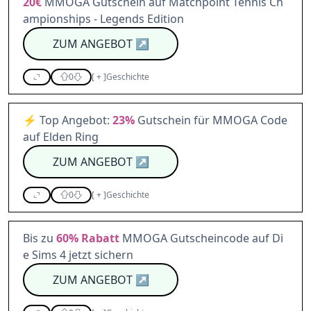
20€
MMOGA Gutschein auf Matchpoint Tennis Ch
ampionships - Legends Edition
ZUM ANGEBOT
↗
0
[
+
]
Geschichte
⚡ Top Angebot:
23%
Gutschein für MMOGA Code
auf Elden Ring
ZUM ANGEBOT
↗
0
[
+
]
Geschichte
Bis zu
60%
Rabatt
MMOGA Gutscheincode auf Di
e Sims 4 jetzt sichern
ZUM ANGEBOT
↗