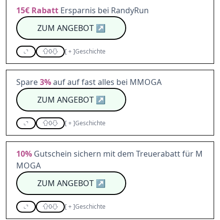
15€
Rabatt
Ersparnis bei RandyRun
ZUM ANGEBOT
↗
0
[
+
]
Geschichte
Spare
3%
auf auf fast alles bei MMOGA
ZUM ANGEBOT
↗
0
[
+
]
Geschichte
10%
Gutschein sichern mit dem Treuerabatt für M
MOGA
ZUM ANGEBOT
↗
0
[
+
]
Geschichte