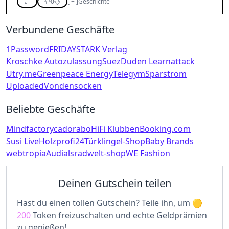
0
[
+
]
Geschichte
Verbundene Geschäfte
1Password
FRIDAY
STARK Verlag
Kroschke Autozulassung
Suez
Duden Learnattack
Utry.me
Greenpeace Energy
Telegym
Sparstrom
Uploaded
Vondensocken
Beliebte Geschäfte
Mindfactory
cadorabo
HiFi Klubben
Booking.com
Susi Live
Holzprofi24
Türklingel-Shop
Baby Brands
webtropia
Audials
radwelt-shop
WE Fashion
Deinen Gutschein teilen
Hast du einen tollen Gutschein? Teile ihn, um
200
Token freizuschalten und echte Geldprämien
zu genießen!