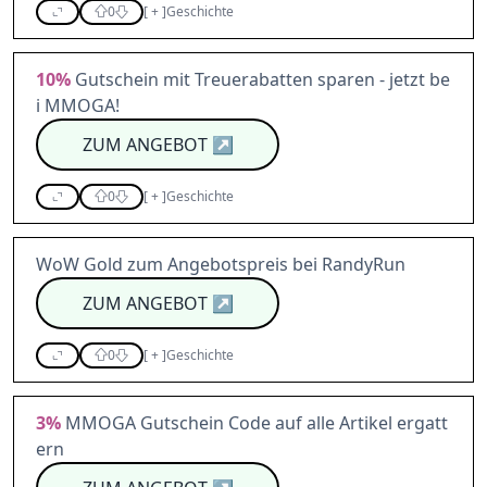
0
[
+
]
Geschichte
10%
Gutschein mit Treuerabatten sparen - jetzt be
i MMOGA!
ZUM ANGEBOT
↗
0
[
+
]
Geschichte
WoW Gold zum Angebotspreis bei RandyRun
ZUM ANGEBOT
↗
0
[
+
]
Geschichte
3%
MMOGA Gutschein Code auf alle Artikel ergatt
ern