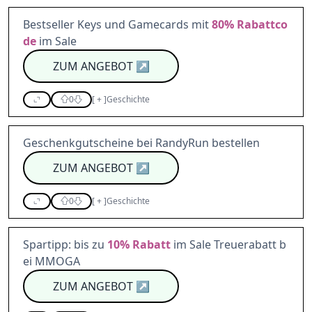
Bestseller Keys und Gamecards mit
80%
Rabattco
de
im Sale
ZUM ANGEBOT
↗
0
[
+
]
Geschichte
Geschenkgutscheine bei RandyRun bestellen
ZUM ANGEBOT
↗
0
[
+
]
Geschichte
Spartipp: bis zu
10%
Rabatt
im Sale Treuerabatt b
ei MMOGA
ZUM ANGEBOT
↗