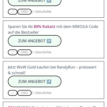
ZUM ANGEBOT
↗
0
[
+
]
Geschichte
Sparen Sie Ab
80%
Rabatt
mit dem MMOGA Code
auf die Bestseller
ZUM ANGEBOT
↗
0
[
+
]
Geschichte
Jetzt WoW Gold kaufen bei RandyRun – preiswert
& schnell!
ZUM ANGEBOT
↗
0
[
+
]
Geschichte