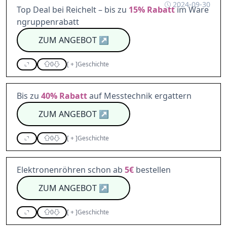
2024-09-30
Top Deal bei Reichelt – bis zu
15%
Rabatt
im Ware
ngruppenrabatt
ZUM ANGEBOT
↗
0
[
+
]
Geschichte
Bis zu
40%
Rabatt
auf Messtechnik ergattern
ZUM ANGEBOT
↗
0
[
+
]
Geschichte
Elektronenröhren schon ab
5€
bestellen
ZUM ANGEBOT
↗
0
[
+
]
Geschichte