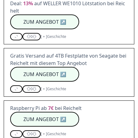
Deal:
13%
auf WELLER WE1010 Lötstation bei Reic
helt
ZUM ANGEBOT
↗
0
[
+
]
Geschichte
Gratis Versand auf 4TB Festplatte von Seagate bei
Reichelt mit diesem Top Angebot
ZUM ANGEBOT
↗
0
[
+
]
Geschichte
Raspberry Pi ab
7€
bei Reichelt
ZUM ANGEBOT
↗
0
[
+
]
Geschichte