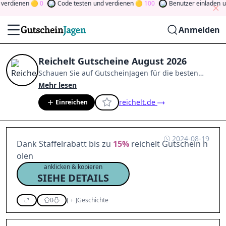
rdienen
0
Code testen
und verdienen
100
Benutzer einladen
und
Anmelden
Reichelt Gutscheine August 2026
Schauen Sie auf
GutscheinJagen
für die besten
Reichelt
-Angebote im
Aug. 2026
.
Werden Sie Mitglied
Mehr lesen
der Community
und verdienen Sie Tokens, indem Sie
reichelt.de
Einreichen
durch Abstimmen, Testen, Teilen und mehr
beitragen.
Drehen Sie den Glücksklee
und gewinnen
Sie Geld
2024-08-19
Dank Staffelrabatt bis zu
15%
reichelt Gutschein h
olen
anklicken & kopieren
SIEHE DETAILS
0
[
+
]
Geschichte