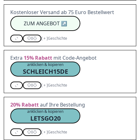
Kostenloser Versand ab 75 Euro Bestellwert
ZUM ANGEBOT
↗
0
[
+
]
Geschichte
Extra
15%
Rabatt
mit Code-Angebot
anklicken & kopieren
SCHLEICH15DE
0
[
+
]
Geschichte
20%
Rabatt
auf Ihre Bestellung
anklicken & kopieren
LETSGO20
0
[
+
]
Geschichte