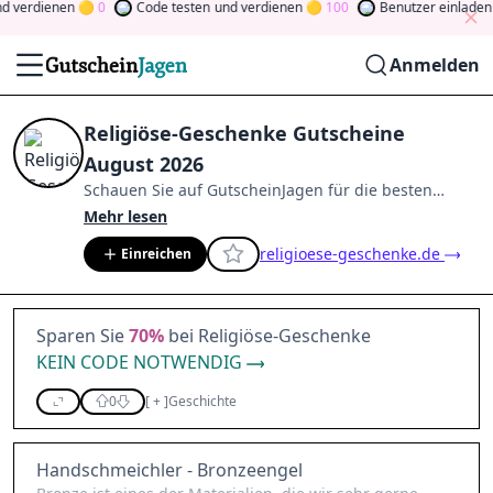
 verdienen
0
Code testen
und verdienen
100
Benutzer einladen
u
Anmelden
Religiöse-Geschenke Gutscheine
August 2026
Schauen Sie auf
GutscheinJagen
für die besten
Religiöse-Geschenke
-Angebote im
Aug. 2026
.
Werden
Mehr lesen
Sie Mitglied der Community
und verdienen Sie
religioese-geschenke.de
Einreichen
Tokens, indem Sie durch Abstimmen, Testen, Teilen
und mehr beitragen.
Drehen Sie den Glücksklee
und
gewinnen Sie Geld
Sparen Sie
70%
bei Religiöse-Geschenke
KEIN CODE NOTWENDIG
0
[
+
]
Geschichte
Handschmeichler - Bronzeengel