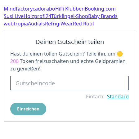
Mindfactory
cadorabo
HiFi Klubben
Booking.com
Susi Live
Holzprofi24
Türklingel-Shop
Baby Brands
webtropia
Audials
RefrigiWear
Red Roof
Deinen Gutschein teilen
Hast du einen tollen Gutschein? Teile ihn, um
200
Token freizuschalten und echte Geldprämien
zu genießen!
Einfach
Standard
Einreichen