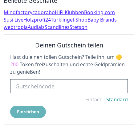
Beliebte Geschäfte
Mindfactory
cadorabo
HiFi Klubben
Booking.com
Susi Live
Holzprofi24
Türklingel-Shop
Baby Brands
webtropia
Audials
Scandlines
Stetson
Deinen Gutschein teilen
Hast du einen tollen Gutschein? Teile ihn, um
200
Token freizuschalten und echte Geldprämien
zu genießen!
Einfach
Standard
Einreichen