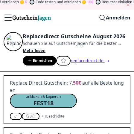
erdienen
0
Code testen
und verdienen
100
Benutzer einladen
un
Anmelden
Replacedirect Gutscheine August 2026
Schauen Sie auf
GutscheinJagen
für die besten
Replacedirect
-Angebote im
Aug. 2026
.
Werden Sie
Mehr lesen
Mitglied der Community
und verdienen Sie Tokens,
replacedirect.de
Einreichen
indem Sie durch Abstimmen, Testen, Teilen und
mehr beitragen.
Drehen Sie den Glücksklee
und
gewinnen Sie Geld
Replace Direct Gutschein: 7,
50€
auf alle Bestellung
en
anklicken & kopieren
FEST18
0
[
+
]
Geschichte