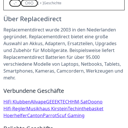
0
[
+
]
Geschichte
Über Replacedirect
Replacementdirect wurde 2003 in den Niederlanden
gegründet. Replacementdirect bietet eine große
Auswahl an Akkus, Adaptern, Ersatzteilen, Upgrades
und Zubehör für Mobilgeräte. Beispielsweise liefert
Replacementdirect Batterien für über 95.000
verschiedene Modelle von Laptops, Netbooks, Tablets,
Smartphones, Kameras, Camcordern, Werkzeugen und
mehr.
Verbundene Geschäfte
HiFi Klubben
Alivape
GEEEKTECH
HM-Sat
Ooono
Hifi-Regler
Musikhaus Kirstein
Techinthebasket
Hoerhelfer
Canton
Parrot
Scuf Gaming