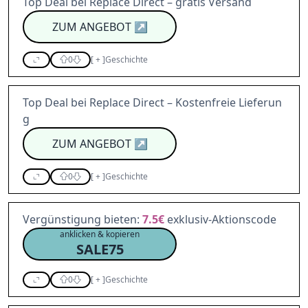
Top Deal bei Replace Direct – gratis Versand
ZUM ANGEBOT
↗
0
[
+
]
Geschichte
Top Deal bei Replace Direct – Kostenfreie Lieferun
g
ZUM ANGEBOT
↗
0
[
+
]
Geschichte
Vergünstigung bieten:
7.5€
exklusiv-Aktionscode
anklicken & kopieren
SALE75
0
[
+
]
Geschichte