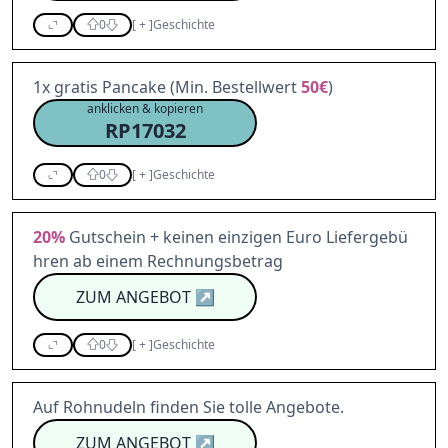
0
[
+
]
Geschichte
1x gratis Pancake (Min. Bestellwert
50€
)
anklicken & kopieren
RP17032
0
[
+
]
Geschichte
20%
Gutschein + keinen einzigen Euro Liefergebü
hren ab einem Rechnungsbetrag
ZUM ANGEBOT
↗
0
[
+
]
Geschichte
Auf Rohnudeln finden Sie tolle Angebote.
ZUM ANGEBOT
↗