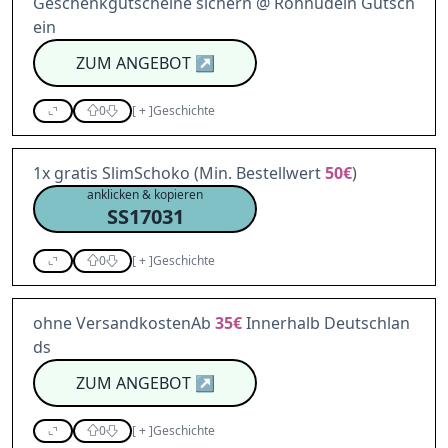
Geschenkgutscheine sichern @ Rohnudeln Gutsch
ein
ZUM ANGEBOT
↗
0
[
+
]
Geschichte
1x gratis SlimSchoko (Min. Bestellwert
50€
)
anklicken & kopieren
SS17031
0
[
+
]
Geschichte
ohne VersandkostenAb
35€
Innerhalb Deutschlan
ds
ZUM ANGEBOT
↗
0
[
+
]
Geschichte