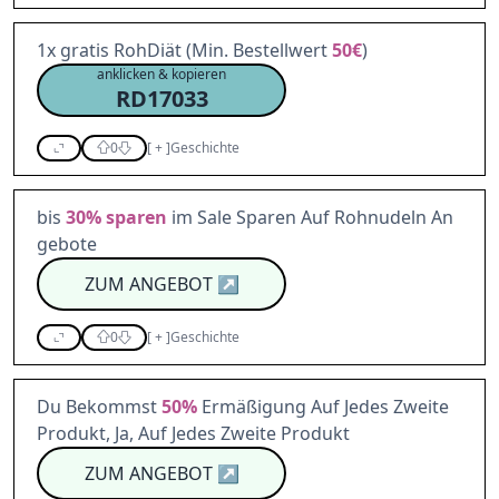
1x gratis RohDiät (Min. Bestellwert
50€
)
anklicken & kopieren
RD17033
0
[
+
]
Geschichte
bis
30%
sparen
im Sale Sparen Auf Rohnudeln An
gebote
ZUM ANGEBOT
↗
0
[
+
]
Geschichte
Du Bekommst
50%
Ermäßigung Auf Jedes Zweite
Produkt, Ja, Auf Jedes Zweite Produkt
ZUM ANGEBOT
↗