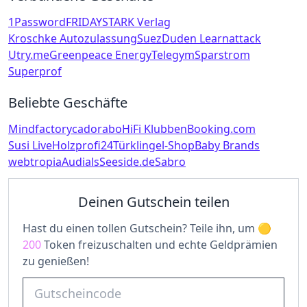
1Password
FRIDAY
STARK Verlag
Kroschke Autozulassung
Suez
Duden Learnattack
Utry.me
Greenpeace Energy
Telegym
Sparstrom
Superprof
Beliebte Geschäfte
Mindfactory
cadorabo
HiFi Klubben
Booking.com
Susi Live
Holzprofi24
Türklingel-Shop
Baby Brands
webtropia
Audials
Seeside.de
Sabro
Deinen Gutschein teilen
Hast du einen tollen Gutschein? Teile ihn, um
200
Token freizuschalten und echte Geldprämien
zu genießen!