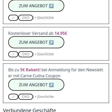
ZUM ANGEBOT
↗
0
[
+
]
Geschichte
Kostenloser Versand ab
14.95€
ZUM ANGEBOT
↗
0
[
+
]
Geschichte
Bis zu
5€
Rabatt
! bei Anmeldung für den Newslett
er mit Carne Culina Coupon
ZUM ANGEBOT
↗
0
[
+
]
Geschichte
Verbundene Geschäfte