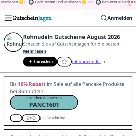
erdienen
0
Code testen
und verdienen
100
Benutzer einladen
und
Anmelden
Rohnudeln Gutscheine August 2026
Schauen Sie auf
GutscheinJagen
für die besten
Rohnudeln
-Angebote im
Aug. 2026
.
Werden Sie
Mehr lesen
Mitglied der Community
und verdienen Sie Tokens,
rohnudeln.de
Einreichen
indem Sie durch Abstimmen, Testen, Teilen und
mehr beitragen.
Drehen Sie den Glücksklee
und
gewinnen Sie Geld
Bis
10%
Rabatt
im Sale auf alle Pancake Produkte
bei Rohnudeln
anklicken & kopieren
PANC1601
0
[
+
]
Geschichte