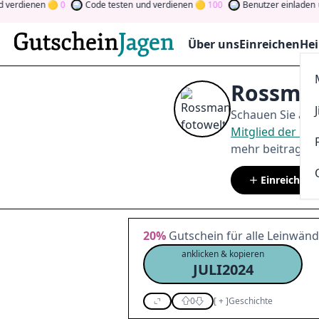
enen
0
Code testen
und verdienen
100
Benutzer einladen
und ver
Über uns
Einreichen
Hei
Rossman
Schauen Sie auf
Mitglied der C
mehr beitragen.
Einreichen
20%
Gutschein für alle Leinwän
anklicken & kopieren
JULI2024
0
[
+
]
Geschichte