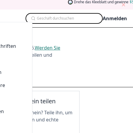
Drehe das Kleeblatt und gewinne
5
A
Anmelden
Geschäft durchsuchen
t 2026
hriften
te im
Aug. 2026
.
Werden Sie
men, Testen, Teilen und
n
ere
nen Gutschein teilen
en
n tollen Gutschein? Teile ihn, um
 freizuschalten und echte
 zu genießen!