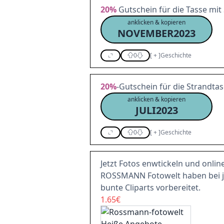
20%
Gutschein für die Tasse mit
anklicken & kopieren
NOVEMBER2023
0
[
+
]
Geschichte
20%
-Gutschein für die Strandta
anklicken & kopieren
JULI2023
0
[
+
]
Geschichte
Jetzt Fotos enwtickeln und online
ROSSMANN Fotowelt haben bei j
bunte Cliparts vorbereitet.
1.65€