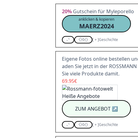
20%
Gutschein für Myleporello
anklicken & kopieren
MAERZ2024
0
[
+
]
Geschichte
Eigene Fotos online bestellen u
aden Sie jetzt in der ROSSMANN 
Sie viele Produkte damit.
69.95€
ZUM ANGEBOT
↗
0
[
+
]
Geschichte