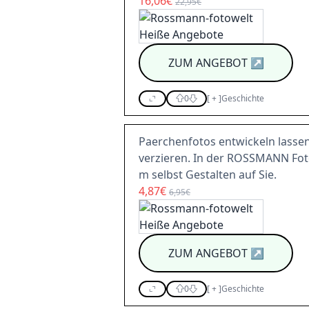
16,06€
22,95€
ZUM ANGEBOT
↗
0
[
+
]
Geschichte
Paerchenfotos entwickeln lass
verzieren. In der ROSSMANN Foto
m selbst Gestalten auf Sie.
4,87€
6,95€
ZUM ANGEBOT
↗
0
[
+
]
Geschichte