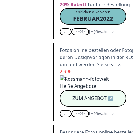
20%
Rabatt
für Ihre Bestellung
anklicken & kopieren
FEBRUAR2022
0
[
+
]
Geschichte
Fotos online bestellen oder Foto
deren Designvorlagen in der RO
um und werden Sie kreativ.
2.99€
ZUM ANGEBOT
↗
0
[
+
]
Geschichte
Besondere Fotos online bestelle