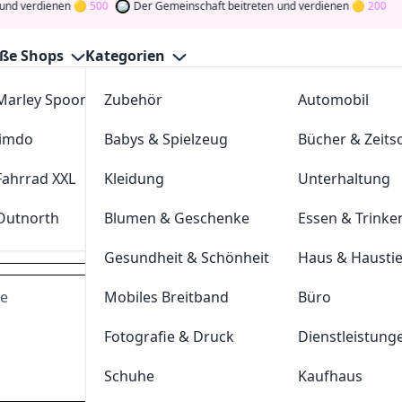
dienen
500
Der Gemeinschaft beitreten
und verdienen
200
ße Shops
Kategorien
Marley Spoon
Zubehör
cosstores.com
Automobil
n-fotowelt Gutscheine Augus
Jimdo
Babys & Spielzeug
sportdeal24
Bücher & Zeitsc
GutscheinJagen
für die besten
Rossmann-fotowelt
-Angebo
ommunity
und verdienen Sie Tokens, indem Sie durch Abstim
Fahrrad XXL
Kleidung
FC-Moto
Unterhaltung
Drehen Sie den Glücksklee
und gewinnen Sie Geld
Outnorth
Blumen & Geschenke
Parkettkaiser
Essen & Trinke
rossmann-fotowelt.de
Gesundheit & Schönheit
Haus & Hausti
de
Mobiles Breitband
Büro
Dei
Fotografie & Druck
Dienstleistung
Hast du eine
200
Token
Schuhe
Kaufhaus
Geldprämien