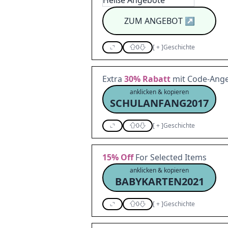
ZUM ANGEBOT
↗
0
[
+
]
Geschichte
Extra
30%
Rabatt
mit Code-Ang
anklicken & kopieren
SCHULANFANG2017
0
[
+
]
Geschichte
15%
Off
For Selected Items
anklicken & kopieren
BABYKARTEN2021
0
[
+
]
Geschichte