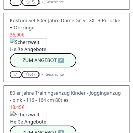
0
[
+
]
Geschichte
Kostüm Set 80er Jahre Dame Gr. S - XXL + Perücke
+ Ohrringe
36,90€
ZUM ANGEBOT
↗
0
[
+
]
Geschichte
80 er Jahre Trainingsanzug Kinder - Jogginganzug
- pink - 116 - 164 cm 80ties
18.45€
ZUM ANGEBOT
↗