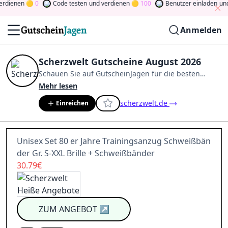
ienen
0
Code testen
und verdienen
100
Benutzer einladen
und v
Anmelden
Scherzwelt Gutscheine August 2026
Schauen Sie auf
GutscheinJagen
für die besten
Scherzwelt
-Angebote im
Aug. 2026
.
Werden Sie
Mehr lesen
Mitglied der Community
und verdienen Sie Tokens,
scherzwelt.de
Einreichen
indem Sie durch Abstimmen, Testen, Teilen und
mehr beitragen.
Drehen Sie den Glücksklee
und
gewinnen Sie Geld
Unisex Set 80 er Jahre Trainingsanzug Schweißbän
der Gr. S-XXL Brille + Schweißbänder
30.79€
ZUM ANGEBOT
↗