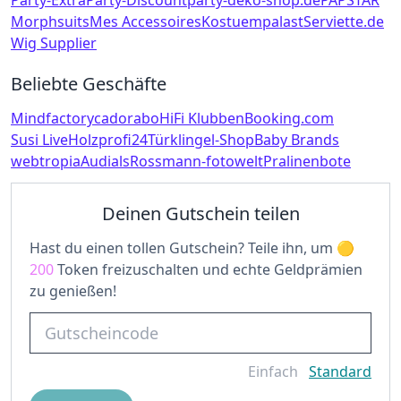
Party-Extra
Party-Discount
party-deko-shop.de
PAPSTAR
Morphsuits
Mes Accessoires
Kostuempalast
Serviette.de
Wig Supplier
Beliebte Geschäfte
Mindfactory
cadorabo
HiFi Klubben
Booking.com
Susi Live
Holzprofi24
Türklingel-Shop
Baby Brands
webtropia
Audials
Rossmann-fotowelt
Pralinenbote
Deinen Gutschein teilen
Hast du einen tollen Gutschein? Teile ihn, um
200
Token freizuschalten und echte Geldprämien
zu genießen!
Einfach
Standard