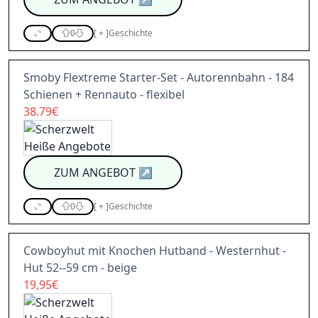
0
[
+
]
Geschichte
Smoby Flextreme Starter-Set - Autorennbahn - 184
Schienen + Rennauto - flexibel
38.79€
ZUM ANGEBOT
↗
0
[
+
]
Geschichte
Cowboyhut mit Knochen Hutband - Westernhut -
Hut 52--59 cm - beige
19,95€