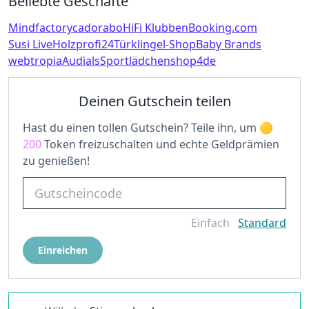
Beliebte Geschäfte
Mindfactory
cadorabo
HiFi Klubben
Booking.com
Susi Live
Holzprofi24
Türklingel-Shop
Baby Brands
webtropia
Audials
Sportlädchen
shop4de
Deinen Gutschein teilen
Hast du einen tollen Gutschein? Teile ihn, um
200
Token freizuschalten und echte Geldprämien
zu genießen!
Einfach
Standard
Einreichen