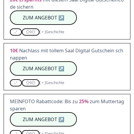
de sichern
ZUM ANGEBOT
↗
0
[
+
]
Geschichte
10€
Nachlass mit tollem Saal Digital Gutschein sch
nappen
ZUM ANGEBOT
↗
0
[
+
]
Geschichte
MEINFOTO Rabattcode: Bis zu
25%
zum Muttertag
sparen
ZUM ANGEBOT
↗
0
[
+
]
Geschichte