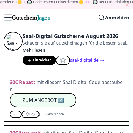
rdienen
0
Code testen
und verdienen
100
Benutzer einladen
und 
Anmelden
Saal-Digital Gutscheine August 2026
Schauen Sie auf
GutscheinJagen
für die besten
Saal-
Digital
-Angebote im
Aug. 2026
.
Werden Sie Mitglied
Mehr lesen
der Community
und verdienen Sie Tokens, indem Sie
saal-digital.de
Einreichen
durch Abstimmen, Testen, Teilen und mehr
beitragen.
Drehen Sie den Glücksklee
und gewinnen
Sie Geld
30€
Rabatt
mit diesem Saal Digital Code abstaube
n
ZUM ANGEBOT
↗
0
[
+
]
Geschichte
20€
Ersparnis
mit diesem Saal Digital Gutscheinco