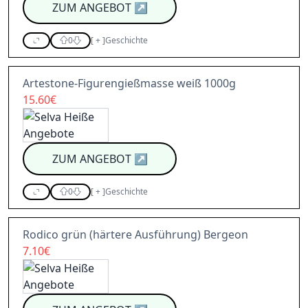
ZUM ANGEBOT
↗
0
[
+
]
Geschichte
Artestone-Figurengießmasse weiß 1000g
15.60€
ZUM ANGEBOT
↗
0
[
+
]
Geschichte
Rodico grün (härtere Ausführung) Bergeon
7.10€