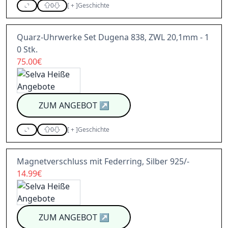
0
[
+
]
Geschichte
Quarz-Uhrwerke Set Dugena 838, ZWL 20,1mm - 1
0 Stk.
75.00€
ZUM ANGEBOT
↗
0
[
+
]
Geschichte
Magnetverschluss mit Federring, Silber 925/-
14.99€
ZUM ANGEBOT
↗