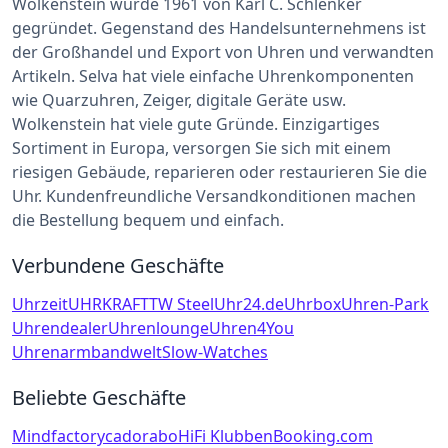
Wolkenstein wurde 1961 von Karl C. Schlenker
gegründet. Gegenstand des Handelsunternehmens ist
der Großhandel und Export von Uhren und verwandten
Artikeln. Selva hat viele einfache Uhrenkomponenten
wie Quarzuhren, Zeiger, digitale Geräte usw.
Wolkenstein hat viele gute Gründe. Einzigartiges
Sortiment in Europa, versorgen Sie sich mit einem
riesigen Gebäude, reparieren oder restaurieren Sie die
Uhr. Kundenfreundliche Versandkonditionen machen
die Bestellung bequem und einfach.
Verbundene Geschäfte
Uhrzeit
UHRKRAFT
TW Steel
Uhr24.de
Uhrbox
Uhren-Park
Uhrendealer
Uhrenlounge
Uhren4You
Uhrenarmbandwelt
Slow-Watches
Beliebte Geschäfte
Mindfactory
cadorabo
HiFi Klubben
Booking.com