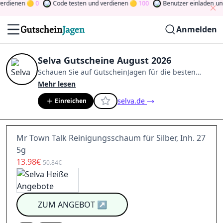
dienen
0
Code testen
und verdienen
100
Benutzer einladen
und v
Anmelden
Selva Gutscheine August 2026
Schauen Sie auf
GutscheinJagen
für die besten
Selva
-Angebote im
Aug. 2026
.
Werden Sie Mitglied
Mehr lesen
der Community
und verdienen Sie Tokens, indem Sie
selva.de
Einreichen
durch Abstimmen, Testen, Teilen und mehr
beitragen.
Drehen Sie den Glücksklee
und gewinnen
Sie Geld
Mr Town Talk Reinigungsschaum für Silber, Inh. 27
5g
13.98€
50.84€
ZUM ANGEBOT
↗