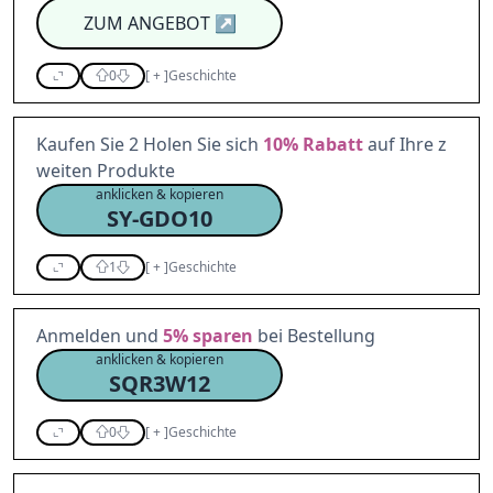
ZUM ANGEBOT
↗
0
[
+
]
Geschichte
Kaufen Sie 2 Holen Sie sich
10%
Rabatt
auf Ihre z
weiten Produkte
anklicken & kopieren
SY-GDO10
1
[
+
]
Geschichte
Anmelden und
5%
sparen
bei Bestellung
anklicken & kopieren
SQR3W12
0
[
+
]
Geschichte