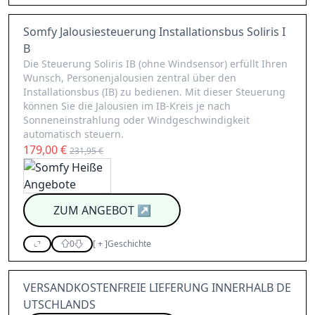
Somfy Jalousiesteuerung Installationsbus Soliris I
B
Die Steuerung Soliris IB (ohne Windsensor) erfüllt Ihren
Wunsch, Personenjalousien zentral über den
Installationsbus (IB) zu bedienen. Mit dieser Steuerung
können Sie die Jalousien im IB-Kreis je nach
Sonneneinstrahlung oder Windgeschwindigkeit
automatisch steuern.
179,00 €
231,95 €
ZUM ANGEBOT
↗
0
[
+
]
Geschichte
VERSANDKOSTENFREIE LIEFERUNG INNERHALB DE
UTSCHLANDS