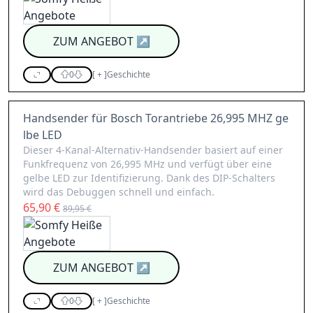
ZUM ANGEBOT
↗
0
[
+
]
Geschichte
Handsender für Bosch Torantriebe 26,995 MHZ ge
lbe LED
Dieser 4-Kanal-Alternativ-Handsender basiert auf einer
Funkfrequenz von 26,995 MHz und verfügt über eine
gelbe LED zur Identifizierung. Dank des DIP-Schalters
wird das Debuggen schnell und einfach.
65,90 €
89,95 €
ZUM ANGEBOT
↗
0
[
+
]
Geschichte