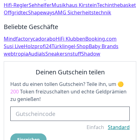
Hifi-Regler
Sehhelfer
Musikhaus Kirstein
Techinthebasket
Offgridtec
Shapeways
AMG Sicherheitstechnik
Beliebte Geschäfte
Mindfactory
cadorabo
HiFi Klubben
Booking.com
Susi Live
Holzprofi24
Türklingel-Shop
Baby Brands
webtropia
Audials
Sneakersnstuff
Shadow
Deinen Gutschein teilen
Hast du einen tollen Gutschein? Teile ihn, um
200
Token freizuschalten und echte Geldprämien
zu genießen!
Einfach
Standard
Einreichen