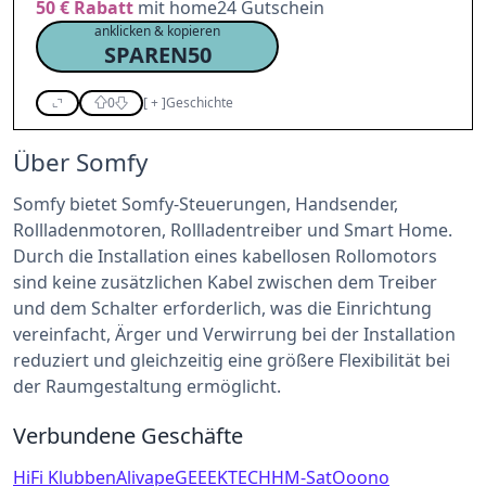
50 €
Rabatt
mit home24 Gutschein
anklicken & kopieren
SPAREN50
0
[
+
]
Geschichte
Über Somfy
Somfy bietet Somfy-Steuerungen, Handsender,
Rollladenmotoren, Rollladentreiber und Smart Home.
Durch die Installation eines kabellosen Rollomotors
sind keine zusätzlichen Kabel zwischen dem Treiber
und dem Schalter erforderlich, was die Einrichtung
vereinfacht, Ärger und Verwirrung bei der Installation
reduziert und gleichzeitig eine größere Flexibilität bei
der Raumgestaltung ermöglicht.
Verbundene Geschäfte
HiFi Klubben
Alivape
GEEEKTECH
HM-Sat
Ooono