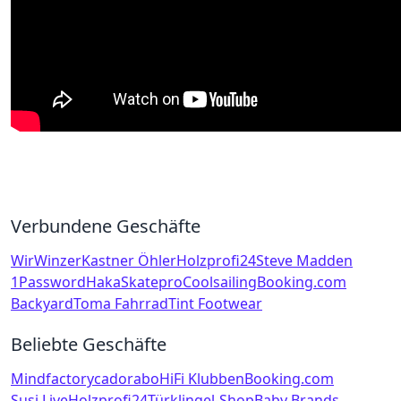
Verbundene Geschäfte
WirWinzer
Kastner Öhler
Holzprofi24
Steve Madden
1Password
Haka
Skatepro
Coolsailing
Booking.com
Backyard
Toma Fahrrad
Tint Footwear
Beliebte Geschäfte
Mindfactory
cadorabo
HiFi Klubben
Booking.com
Susi Live
Holzprofi24
Türklingel-Shop
Baby Brands