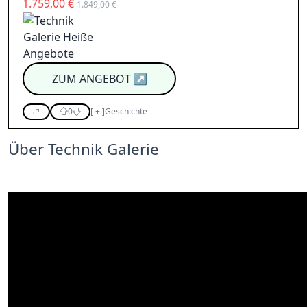
1.759,00 €
1.849,00 €
ZUM ANGEBOT
↗
0
[
+
]
Geschichte
Über Technik Galerie