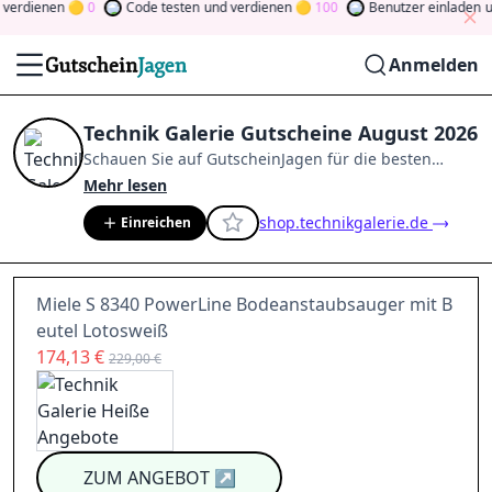
erdienen
0
Code testen
und verdienen
100
Benutzer einladen
un
Anmelden
Technik Galerie Gutscheine August 2026
Schauen Sie auf
GutscheinJagen
für die besten
Technik Galerie
-Angebote im
Aug. 2026
.
Werden Sie
Mehr lesen
Mitglied der Community
und verdienen Sie Tokens,
shop.technikgalerie.de
Einreichen
indem Sie durch Abstimmen, Testen, Teilen und
mehr beitragen.
Drehen Sie den Glücksklee
und
gewinnen Sie Geld
Miele S 8340 PowerLine Bodeanstaubsauger mit B
eutel Lotosweiß
174,13 €
229,00 €
ZUM ANGEBOT
↗