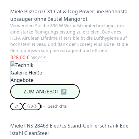
Miele Blizzard CX1 Cat & Dog PowerLine Bodensta
ubsauger ohne Beutel Mangorot
Verwenden Sie die 890 W Wirbelstromtechnologie, um
eine starke Reinigungsleistung zu erzielen. Dank des
HEPA AirClean Lifetime Filters bleibt die Lufthygiene auf
höchstem Niveau und dank der EcoTeQ Plus Düse ist die
Reinigungswirkung hervorragend und effizient
328,00 €
389,00 €
ZUM ANGEBOT
↗
0
[
+
]
Geschichte
Miele FNS 28463 E ed/cs Stand-Gefrierschrank Ede
lstahl CleanSteel