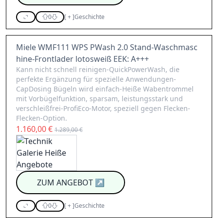
0
[
+
]
Geschichte
Miele WMF111 WPS PWash 2.0 Stand-Waschmasc
hine-Frontlader lotosweiß EEK: A+++
Kann nicht schnell reinigen-QuickPowerWash, die
perfekte Ergänzung für spezielle Anwendungen-
CapDosing Bügeln wird einfach-Heiße Wabentrommel
mit Vorbügelfunktion, sparsam, leistungsstark und
verschleißfrei-ProfiEco-Motor, speziell gegen Flecken-
Flecken-Option.
1.160,00 €
1.289,00 €
ZUM ANGEBOT
↗
0
[
+
]
Geschichte