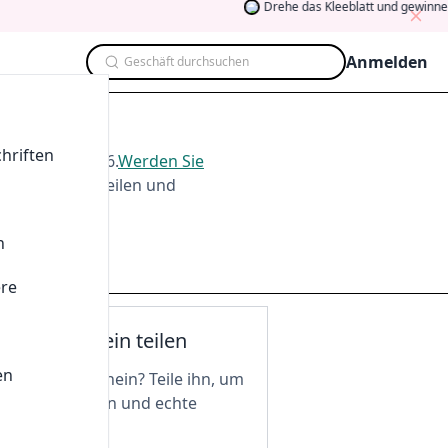
Drehe das Kleeblatt und gewinne
Anmelden
Geschäft durchsuchen
st 2026
hriften
te im
Aug. 2026
.
Werden Sie
men, Testen, Teilen und
n
ere
nen Gutschein teilen
en
n tollen Gutschein? Teile ihn, um
 freizuschalten und echte
 zu genießen!