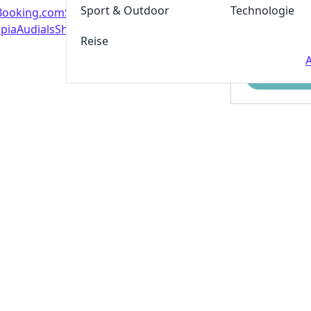
Sport & Outdoor
Technologie
Booking.com
Susi Live
Holzprofi24
pia
Audials
Shirt-King
Selbst-testen.com
Reise
A
Einreichen