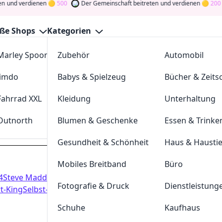
und verdienen
500
Der Gemeinschaft beitreten
und verdienen
200
ße Shops
Kategorien
Marley Spoon
Zubehör
cosstores.com
Automobil
llbekleidung Gutscheine Augu
Jimdo
Babys & Spielzeug
sportdeal24
Bücher & Zeitsc
GutscheinJagen
für die besten
softshellbekleidung
-Angebo
ommunity
und verdienen Sie Tokens, indem Sie durch Abstim
Fahrrad XXL
Kleidung
FC-Moto
Unterhaltung
Drehen Sie den Glücksklee
und gewinnen Sie Geld
Outnorth
Blumen & Geschenke
Parkettkaiser
Essen & Trinke
softshellbekleidung.de
Gesundheit & Schönheit
Haus & Hausti
Mobiles Breitband
Büro
Dei
4
Steve Madden
1Password
Haka
Coolsailing
Fotografie & Druck
Dienstleistung
Hast du eine
rt-King
Selbst-testen.com
200
Token
Schuhe
Kaufhaus
Geldprämien