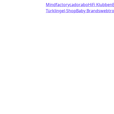
Mindfactory
cadorabo
HiFi Klubben
Türklingel-Shop
Baby Brands
webtro