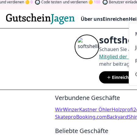
nd verdienen
0
Code testen
und verdienen
100
Benutzer einladen
Über uns
Einreichen
Hei
softshe
Schauen Sie auf
Mitglied der C
mehr beitragen.
Einreichen
Verbundene Geschäfte
WirWinzer
Kastner Öhler
Holzprofi2
Skatepro
Booking.com
Backyard
Shi
Beliebte Geschäfte