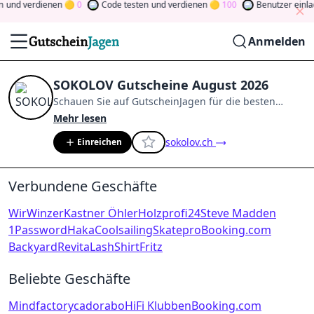
n
und verdienen
0
Code testen
und verdienen
100
Benutzer einla
Anmelden
SOKOLOV Gutscheine August 2026
Schauen Sie auf
GutscheinJagen
für die besten
SOKOLOV
-Angebote im
Aug. 2026
.
Werden Sie
Mehr lesen
Mitglied der Community
und verdienen Sie Tokens,
sokolov.ch
Einreichen
indem Sie durch Abstimmen, Testen, Teilen und
mehr beitragen.
Drehen Sie den Glücksklee
und
gewinnen Sie Geld
Verbundene Geschäfte
WirWinzer
Kastner Öhler
Holzprofi24
Steve Madden
1Password
Haka
Coolsailing
Skatepro
Booking.com
Backyard
RevitaLash
ShirtFritz
Beliebte Geschäfte
Mindfactory
cadorabo
HiFi Klubben
Booking.com