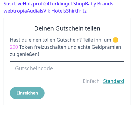
Susi Live
Holzprofi24
Türklingel-Shop
Baby Brands
webtropia
Audials
Vik Hotels
ShirtFritz
Deinen Gutschein teilen
Hast du einen tollen Gutschein? Teile ihn, um
200
Token freizuschalten und echte Geldprämien
zu genießen!
Einfach
Standard
Einreichen