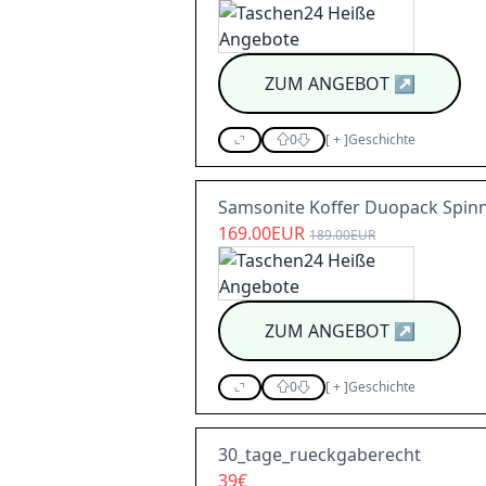
ZUM ANGEBOT
↗
0
[
+
]
Geschichte
Samsonite Koffer Duopack Spin
169.00EUR
189.00EUR
ZUM ANGEBOT
↗
0
[
+
]
Geschichte
30_tage_rueckgaberecht
39€