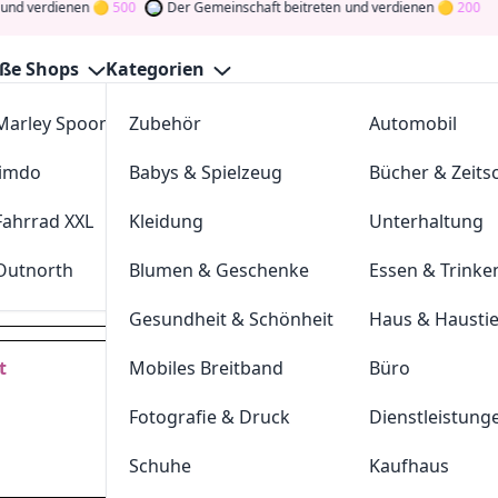
rdienen
500
Der Gemeinschaft beitreten
und verdienen
200
ße Shops
Kategorien
Marley Spoon
Zubehör
cosstores.com
Automobil
24 Gutscheine August 2026
Jimdo
Babys & Spielzeug
sportdeal24
Bücher & Zeitsc
GutscheinJagen
für die besten
Taschen24
-Angebote im
Aug
und verdienen Sie Tokens, indem Sie durch Abstimmen, Tes
Fahrrad XXL
Kleidung
FC-Moto
Unterhaltung
n Sie den Glücksklee
und gewinnen Sie Geld
Outnorth
Blumen & Geschenke
Parkettkaiser
Essen & Trinke
taschen24.de
Gesundheit & Schönheit
Haus & Hausti
t
Mobiles Breitband
Büro
Dei
Fotografie & Druck
Dienstleistung
Hast du eine
200
Token
Schuhe
Kaufhaus
Geldprämien