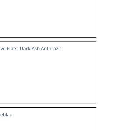
e Elbe I Dark Ash Anthrazit
neblau