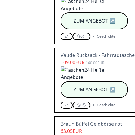
ZUM ANGEBOT
↗
0
[
+
]
Geschichte
Vaude Rucksack - Fahrradtasche 
109.00EUR
160.00EUR
ZUM ANGEBOT
↗
0
[
+
]
Geschichte
Braun Büffel Geldbörse rot
63.05EUR