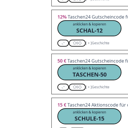
12%
Taschen24 Gutscheincode fü
anklicken & kopieren
SCHAL-12
0
[
+
]
Geschichte
50 €
Taschen24 Gutscheincode für
anklicken & kopieren
TASCHEN-50
0
[
+
]
Geschichte
15 €
Taschen24 Aktionscode für 
anklicken & kopieren
SCHULE-15