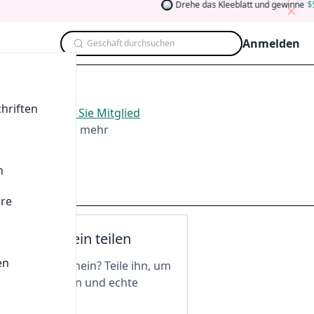
Drehe das Kleeblatt und gewinne
5
A
Anmelden
Geschäft durchsuchen
hriften
. 2026
.
Werden Sie Mitglied
ten, Teilen und mehr
n
ere
nen Gutschein teilen
en
n tollen Gutschein? Teile ihn, um
 freizuschalten und echte
 zu genießen!