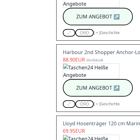
ZUM ANGEBOT
↗
0
[
+
]
Geschichte
Harbour 2nd Shopper Anchor-Lov
88.90EUR
99.95EUR
ZUM ANGEBOT
↗
0
[
+
]
Geschichte
Lloyd Hosenträger 120 cm Mari
69.95EUR