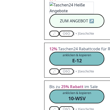
ZUM ANGEBOT
↗
0
[
+
]
Geschichte
12%
Taschen24 Rabattcode für 
anklicken & kopieren
E-12
0
[
+
]
Geschichte
Bis zu
25%
Rabatt
im Sale
anklicken & kopieren
10-WSV
0
[
+
]
Geschichte