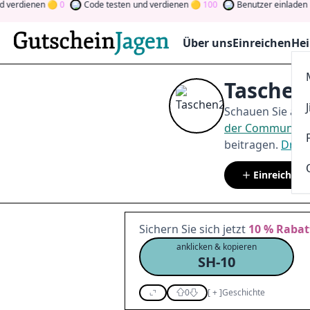
enen
0
Code testen
und verdienen
100
Benutzer einladen
und ve
Über uns
Einreichen
Hei
Taschen
Schauen Sie auf
der Community
beitragen.
Drehe
Einreichen
Sichern Sie sich jetzt
10 %
Rabat
anklicken & kopieren
SH-10
0
[
+
]
Geschichte