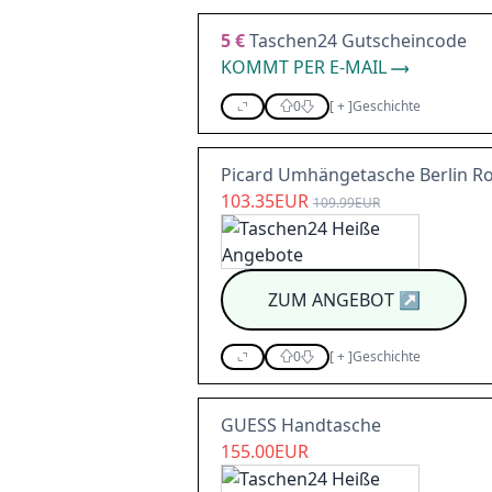
5 €
Taschen24 Gutscheincode
KOMMT PER E-MAIL
0
[
+
]
Geschichte
Picard Umhängetasche Berlin Ro
103.35EUR
109.99EUR
ZUM ANGEBOT
↗
0
[
+
]
Geschichte
GUESS Handtasche
155.00EUR