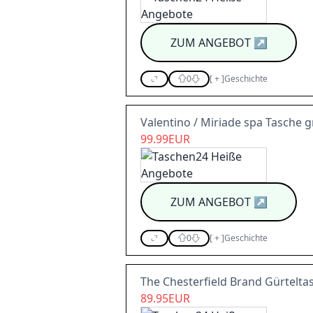
ZUM ANGEBOT
↗
0
[
+
]
Geschichte
Valentino / Miriade spa Tasche 
99.99EUR
ZUM ANGEBOT
↗
0
[
+
]
Geschichte
The Chesterfield Brand Gürtelt
89.95EUR