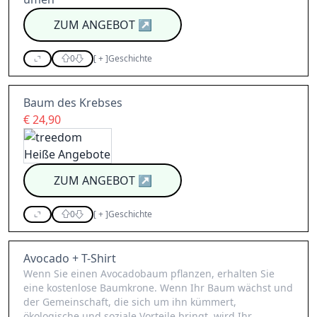
ZUM ANGEBOT
↗
0
[
+
]
Geschichte
Baum des Krebses
€ 24,90
ZUM ANGEBOT
↗
0
[
+
]
Geschichte
Avocado + T-Shirt
Wenn Sie einen Avocadobaum pflanzen, erhalten Sie
eine kostenlose Baumkrone. Wenn Ihr Baum wächst und
der Gemeinschaft, die sich um ihn kümmert,
ökologische und soziale Vorteile bringt, wird Ihr