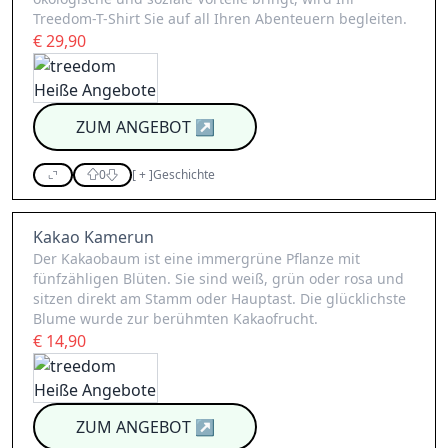
Treedom-T-Shirt Sie auf all Ihren Abenteuern begleiten.
€ 29,90
ZUM ANGEBOT
↗
0
[
+
]
Geschichte
Kakao Kamerun
Der Kakaobaum ist eine immergrüne Pflanze mit
fünfzähligen Blüten. Sie sind weiß, grün oder rosa und
sitzen direkt am Stamm oder Hauptast. Die glücklichste
Blume wurde zur berühmten Kakaofrucht.
€ 14,90
ZUM ANGEBOT
↗