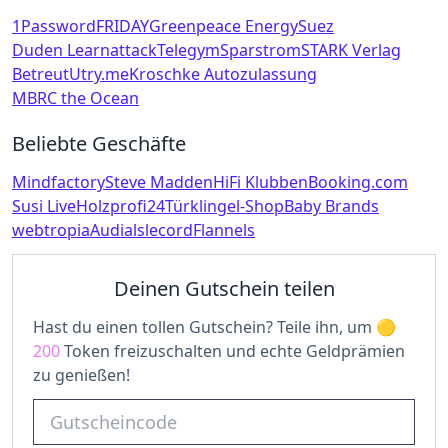
1Password
FRIDAY
Greenpeace Energy
Suez
Duden Learnattack
Telegym
Sparstrom
STARK Verlag
Betreut
Utry.me
Kroschke Autozulassung
MBRC the Ocean
Beliebte Geschäfte
Mindfactory
Steve Madden
HiFi Klubben
Booking.com
Susi Live
Holzprofi24
Türklingel-Shop
Baby Brands
webtropia
Audials
lecord
Flannels
Deinen Gutschein teilen
Hast du einen tollen Gutschein? Teile ihn, um
200
Token freizuschalten und echte Geldprämien
zu genießen!