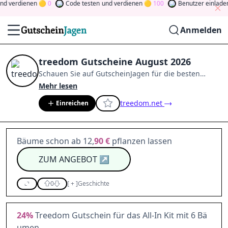
d verdienen
0
Code testen
und verdienen
100
Benutzer einladen
Anmelden
treedom Gutscheine August 2026
Schauen Sie auf
GutscheinJagen
für die besten
treedom
-Angebote im
Aug. 2026
.
Werden Sie Mitglied
Mehr lesen
der Community
und verdienen Sie Tokens, indem Sie
treedom.net
Einreichen
durch Abstimmen, Testen, Teilen und mehr
beitragen.
Drehen Sie den Glücksklee
und gewinnen
Sie Geld
Bäume schon ab 12,
90 €
pflanzen lassen
ZUM ANGEBOT
↗
0
[
+
]
Geschichte
24%
Treedom Gutschein für das All-In Kit mit 6 Bä
umen