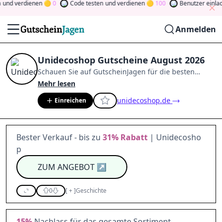
und verdienen
0
Code testen
und verdienen
100
Benutzer einlad
Anmelden
Unidecoshop Gutscheine August 2026
Schauen Sie auf
GutscheinJagen
für die besten
Unidecoshop
-Angebote im
Aug. 2026
.
Werden Sie
Mehr lesen
Mitglied der Community
und verdienen Sie Tokens,
unidecoshop.de
Einreichen
indem Sie durch Abstimmen, Testen, Teilen und
mehr beitragen.
Drehen Sie den Glücksklee
und
gewinnen Sie Geld
Bester Verkauf - bis zu
31%
Rabatt
| Unidecosho
p
ZUM ANGEBOT
↗
0
[
+
]
Geschichte
15%
Nachlass für das gesamte Sortiment