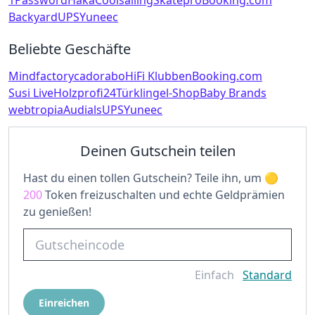
1Password
Haka
Coolsailing
Skatepro
Booking.com
Backyard
UPS
Yuneec
Beliebte Geschäfte
Mindfactory
cadorabo
HiFi Klubben
Booking.com
Susi Live
Holzprofi24
Türklingel-Shop
Baby Brands
webtropia
Audials
UPS
Yuneec
Deinen Gutschein teilen
Hast du einen tollen Gutschein? Teile ihn, um
200
Token freizuschalten und echte Geldprämien
zu genießen!
Einfach
Standard
Einreichen