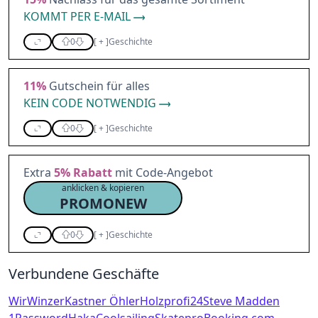
KOMMT PER E-MAIL
0
[
+
]
Geschichte
11%
Gutschein für alles
KEIN CODE NOTWENDIG
0
[
+
]
Geschichte
Extra
5%
Rabatt
mit Code-Angebot
anklicken & kopieren
PROMONEW
0
[
+
]
Geschichte
Verbundene Geschäfte
WirWinzer
Kastner Öhler
Holzprofi24
Steve Madden