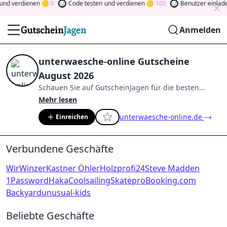
und verdienen
0
Code testen
und verdienen
100
Benutzer einlade
Anmelden
unterwaesche-online Gutscheine
August 2026
Schauen Sie auf
GutscheinJagen
für die besten
unterwaesche-online
-Angebote im
Aug.
Mehr lesen
2026
.
Werden Sie Mitglied der Community
und
unterwaesche-online.de
Einreichen
verdienen Sie Tokens, indem Sie durch Abstimmen,
Testen, Teilen und mehr beitragen.
Drehen Sie den
Glücksklee
und gewinnen Sie Geld
Verbundene Geschäfte
WirWinzer
Kastner Öhler
Holzprofi24
Steve Madden
1Password
Haka
Coolsailing
Skatepro
Booking.com
Backyard
unusual-kids
Beliebte Geschäfte