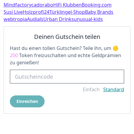
Mindfactory
cadorabo
HiFi Klubben
Booking.com
Susi Live
Holzprofi24
Türklingel-Shop
Baby Brands
webtropia
Audials
Urban Drinks
unusual-kids
Deinen Gutschein teilen
Hast du einen tollen Gutschein? Teile ihn, um
200
Token freizuschalten und echte Geldprämien
zu genießen!
Einfach
Standard
Einreichen