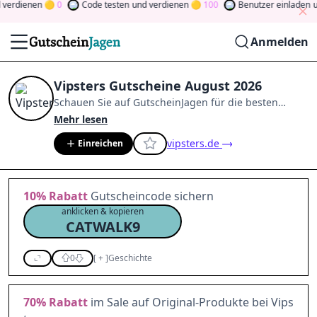
rdienen
0
Code testen
und verdienen
100
Benutzer einladen
und
Anmelden
Vipsters Gutscheine August 2026
Schauen Sie auf
GutscheinJagen
für die besten
Vipsters
-Angebote im
Aug. 2026
.
Werden Sie Mitglied
Mehr lesen
der Community
und verdienen Sie Tokens, indem Sie
vipsters.de
Einreichen
durch Abstimmen, Testen, Teilen und mehr
beitragen.
Drehen Sie den Glücksklee
und gewinnen
Sie Geld
10%
Rabatt
Gutscheincode sichern
anklicken & kopieren
CATWALK9
0
[
+
]
Geschichte
70%
Rabatt
im Sale auf Original-Produkte bei Vips