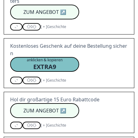
ters
ZUM ANGEBOT
↗
0
[
+
]
Geschichte
Kostenloses Geschenk auf deine Bestellung sicher
n
anklicken & kopieren
EXTRA9
0
[
+
]
Geschichte
Hol dir großartige 15 Euro Rabattcode
ZUM ANGEBOT
↗
0
[
+
]
Geschichte