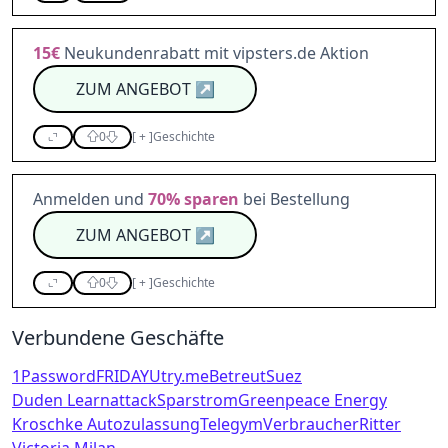
15€
Neukundenrabatt mit vipsters.de Aktion
ZUM ANGEBOT
↗
0
[
+
]
Geschichte
Anmelden und
70%
sparen
bei Bestellung
ZUM ANGEBOT
↗
0
[
+
]
Geschichte
Verbundene Geschäfte
1Password
FRIDAY
Utry.me
Betreut
Suez
Duden Learnattack
Sparstrom
Greenpeace Energy
Kroschke Autozulassung
Telegym
VerbraucherRitter