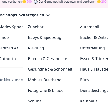
 verdienen
500
Der Gemeinschaft beitreten
und verdienen
200
ße Shops
Kategorien
Marley Spoon
Zubehör
cosstores.com
Automobil
tscheine August 2026
Jimdo
Babys & Spielzeug
sportdeal24
Bücher & Zeitsc
GutscheinJagen
für die besten
WELT
-Angebote im
Aug. 202
verdienen Sie Tokens, indem Sie durch Abstimmen, Testen,
Fahrrad XXL
Kleidung
FC-Moto
Unterhaltung
n Sie den Glücksklee
und gewinnen Sie Geld
Outnorth
Blumen & Geschenke
Parkettkaiser
Essen & Trinke
welt.de
Gesundheit & Schönheit
Haus & Hausti
für Neukunden bei Welt
Mobiles Breitband
Büro
Dei
Fotografie & Druck
Dienstleistung
Hast du eine
200
Token
Schuhe
Kaufhaus
Geldprämien