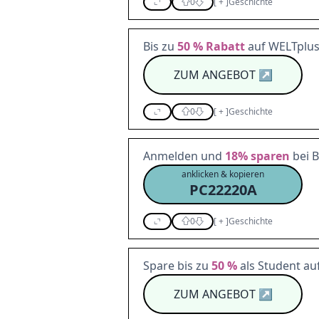
0
[
+
]
Geschichte
Bis zu
50 %
Rabatt
auf WELTplu
ZUM ANGEBOT
↗
0
[
+
]
Geschichte
Anmelden und
18%
sparen
bei B
anklicken & kopieren
PC22220A
0
[
+
]
Geschichte
Spare bis zu
50 %
als Student auf
ZUM ANGEBOT
↗