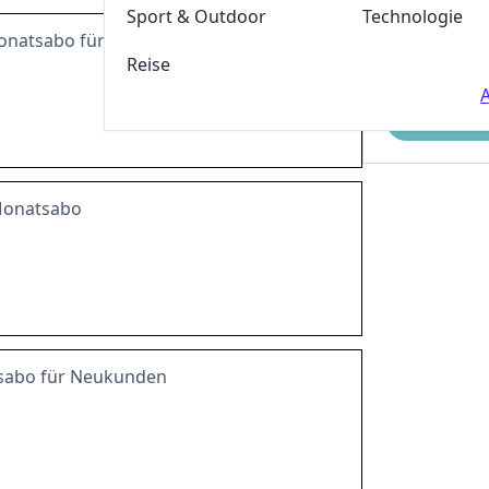
Sport & Outdoor
Technologie
natsabo für alle unter 30 bei Welt
Reise
A
Einreichen
Monatsabo
esabo für Neukunden