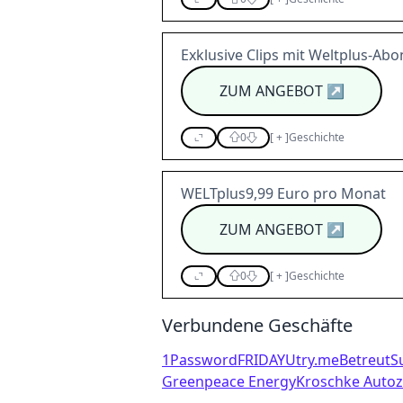
Exklusive Clips mit Weltplus-Abo
ZUM ANGEBOT
↗
0
[
+
]
Geschichte
WELTplus9,99 Euro pro Monat
ZUM ANGEBOT
↗
0
[
+
]
Geschichte
Verbundene Geschäfte
1Password
FRIDAY
Utry.me
Betreut
S
Greenpeace Energy
Kroschke Auto