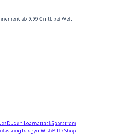
nnement ab 9,99 € mtl. bei Welt
uez
Duden Learnattack
Sparstrom
zulassung
Telegym
Wish
BILD Shop