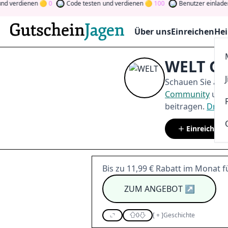
erdienen
0
Code testen
und verdienen
100
Benutzer einladen
und
Über uns
Einreichen
Hei
WELT Gu
Schauen Sie auf
Community
und 
beitragen.
Drehe
Einreichen
Bis zu 11,99 € Rabatt im Monat 
ZUM ANGEBOT
↗
0
[
+
]
Geschichte