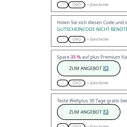
0
[
+
]
Geschichte
Holen Sie sich diesen Code und 
GUTSCHEINCODE NICHT BENÖT
0
[
+
]
Geschichte
Spare
35 %
auf plus Premium fü
ZUM ANGEBOT
↗
0
[
+
]
Geschichte
Teste Weltplus 30 Tage gratis be
ZUM ANGEBOT
↗
0
[
+
]
Geschichte