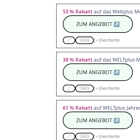
53 %
Rabatt
auf das Weltplus Mo
ZUM ANGEBOT
↗
0
[
+
]
Geschichte
38 %
Rabatt
auf das WELTplus 
ZUM ANGEBOT
↗
0
[
+
]
Geschichte
61 %
Rabatt
auf WELTplus Jahr
ZUM ANGEBOT
↗
0
[
+
]
Geschichte