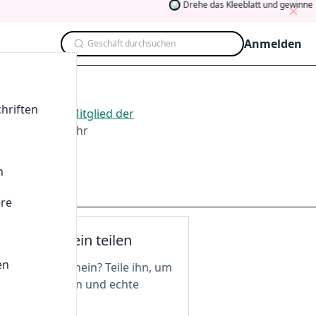
Drehe das Kleeblatt und gewinne
5
Anmelden
Geschäft durchsuchen
hriften
6
.
Werden Sie Mitglied der
 Teilen und mehr
n
ere
nen Gutschein teilen
en
n tollen Gutschein? Teile ihn, um
 freizuschalten und echte
 zu genießen!