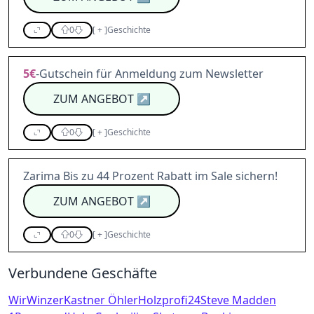
0
[
+
]
Geschichte
5€
-Gutschein für Anmeldung zum Newsletter
ZUM ANGEBOT
↗
0
[
+
]
Geschichte
Zarima Bis zu 44 Prozent Rabatt im Sale sichern!
ZUM ANGEBOT
↗
0
[
+
]
Geschichte
Verbundene Geschäfte
WirWinzer
Kastner Öhler
Holzprofi24
Steve Madden