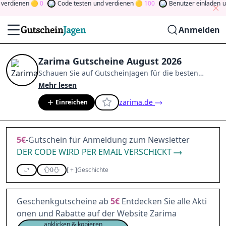
erdienen
0
Code testen
und verdienen
100
Benutzer einladen
und
Anmelden
Zarima Gutscheine August 2026
Schauen Sie auf
GutscheinJagen
für die besten
Zarima
-Angebote im
Aug. 2026
.
Werden Sie Mitglied
Mehr lesen
der Community
und verdienen Sie Tokens, indem Sie
zarima.de
Einreichen
durch Abstimmen, Testen, Teilen und mehr
beitragen.
Drehen Sie den Glücksklee
und gewinnen
Sie Geld
5€
-Gutschein für Anmeldung zum Newsletter
DER CODE WIRD PER EMAIL VERSCHICKT
0
[
+
]
Geschichte
Geschenkgutscheine ab
5€
Entdecken Sie alle Akti
onen und Rabatte auf der Website Zarima
anklicken & kopieren