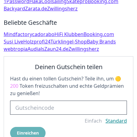
1Password
Haka
Coolsailing
Skatepro
Booking.com
Backyard
Zarata.de
Zwillingsherz
Beliebte Geschäfte
Mindfactory
cadorabo
HiFi Klubben
Booking.com
Susi Live
Holzprofi24
Türklingel-Shop
Baby Brands
webtropia
Audials
Zaun24.de
Zwillingsherz
Deinen Gutschein teilen
Hast du einen tollen Gutschein? Teile ihn, um
200
Token freizuschalten und echte Geldprämien
zu genießen!
Einfach
Standard
Einreichen