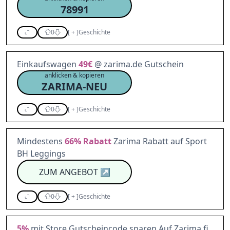
78991
0
[
+
]
Geschichte
Einkaufswagen
49€
@ zarima.de Gutschein
anklicken & kopieren
ZARIMA-NEU
0
[
+
]
Geschichte
Mindestens
66%
Rabatt
Zarima Rabatt auf Sport
BH Leggings
ZUM ANGEBOT
↗
0
[
+
]
Geschichte
5%
mit Store Gutscheincode sparen Auf Zarima fi