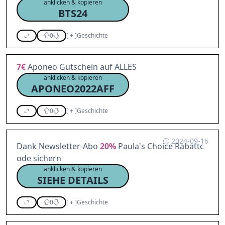
anklicken & kopieren
BTS24
0
[
+
]
Geschichte
7€
Aponeo Gutschein auf ALLES
anklicken & kopieren
APONEO2022AFF
0
[
+
]
Geschichte
2024-09-16
Dank Newsletter-Abo
20%
Paula's Choice Rabattc
ode sichern
anklicken & kopieren
SIEHE DETAILS
0
[
+
]
Geschichte