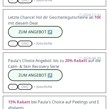
0
[
+
]
Geschichte
2024-12-31
Letzte Chance! Hol dir Geschenkgutscheine ab
10€
mit diesem Deal
ZUM ANGEBOT
↗
0
[
+
]
Geschichte
2024-04-30
Paula's Choice Angebot: bis zu
20%
Rabatt
auf die
Calm- & Skin Recovery Serie
ZUM ANGEBOT
↗
0
[
+
]
Geschichte
15%
Rabatt
bei Paula's Choice auf Peelings und E
xfoliants