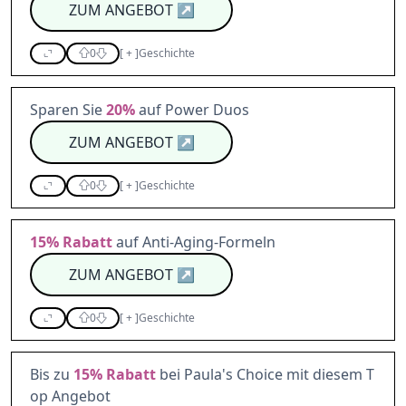
ZUM ANGEBOT
↗
0
[
+
]
Geschichte
Sparen Sie
20%
auf Power Duos
ZUM ANGEBOT
↗
0
[
+
]
Geschichte
15%
Rabatt
auf Anti-Aging-Formeln
ZUM ANGEBOT
↗
0
[
+
]
Geschichte
Bis zu
15%
Rabatt
bei Paula's Choice mit diesem T
op Angebot