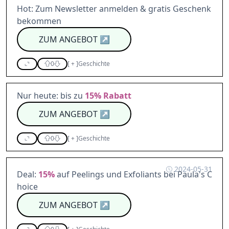
Hot: Zum Newsletter anmelden & gratis Geschenk
bekommen
ZUM ANGEBOT
↗
0
[
+
]
Geschichte
Nur heute: bis zu
15%
Rabatt
ZUM ANGEBOT
↗
0
[
+
]
Geschichte
2024-05-31
Deal:
15%
auf Peelings und Exfoliants bei Paula's C
hoice
ZUM ANGEBOT
↗