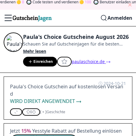
dienen
0
Code testen
und verdienen
100
Benutzer einladen
und 
Anmelden
Paula's Choice Gutscheine August 2026
Schauen Sie auf
GutscheinJagen
für die besten
Paula's Choice
-Angebote im
Aug. 2026
.
Werden Sie
Mehr lesen
Mitglied der Community
und verdienen Sie Tokens,
paulaschoice.de
Einreichen
indem Sie durch Abstimmen, Testen, Teilen und
mehr beitragen.
Drehen Sie den Glücksklee
und
gewinnen Sie Geld
2024-10-21
Paula's Choice Gutschein auf kostenlosen Versan
d
WIRD DIREKT ANGEWENDET
0
[
+
]
Geschichte
Jetzt
15%
Yesstyle Rabatt auf Bestellung einlösen