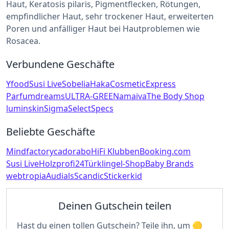
Haut, Keratosis pilaris, Pigmentflecken, Rötungen,
empfindlicher Haut, sehr trockener Haut, erweiterten
Poren und anfälliger Haut bei Hautproblemen wie
Rosacea.
Verbundene Geschäfte
Yfood
Susi Live
Sobelia
Haka
CosmeticExpress
Parfumdreams
ULTRA-GREEN
amaiva
The Body Shop
luminskin
Sigma
SelectSpecs
Beliebte Geschäfte
Mindfactory
cadorabo
HiFi Klubben
Booking.com
Susi Live
Holzprofi24
Türklingel-Shop
Baby Brands
webtropia
Audials
Scandic
Stickerkid
Deinen Gutschein teilen
Hast du einen tollen Gutschein? Teile ihn, um