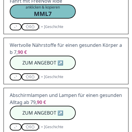
Fahrt mit FreeNow Ride
anklicken & kopieren
MML7
0
[
+
]
Geschichte
Wertvolle Nährstoffe für einen gesunden Körper a
b 7,
90 €
ZUM ANGEBOT
↗
0
[
+
]
Geschichte
Abschirmlampen und Lampen für einen gesunden
Alltag ab 79,
90 €
ZUM ANGEBOT
↗
0
[
+
]
Geschichte