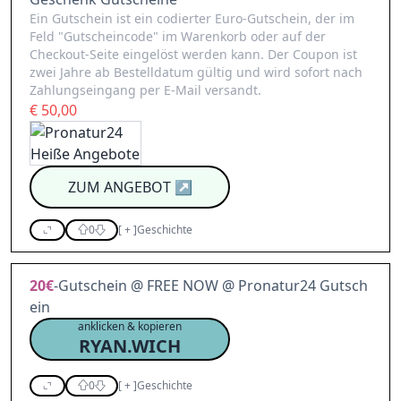
Ein Gutschein ist ein codierter Euro-Gutschein, der im
Feld "Gutscheincode" im Warenkorb oder auf der
Checkout-Seite eingelöst werden kann. Der Coupon ist
zwei Jahre ab Bestelldatum gültig und wird sofort nach
Zahlungseingang per E-Mail versandt.
€ 50,00
ZUM ANGEBOT
↗
0
[
+
]
Geschichte
20€
-Gutschein @ FREE NOW @ Pronatur24 Gutsch
ein
anklicken & kopieren
RYAN.WICH
0
[
+
]
Geschichte