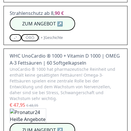
Strahlenschutz ab 8,
90 €
ZUM ANGEBOT
↗
0
[
+
]
Geschichte
WHC UnoCardio ® 1000 + Vitamin D 1000 | OMEG
A-3 Fettsäuren | 60 Softgelkapseln
UnoCardio ® 1000 hat pharmazeutische Reinheit und
enthält keine gesättigten Fettsäuren! Omega-3-
Fettsäuren spielen eine zentrale Rolle bei der
Entwicklung und dem Wachstum von Nervenzellen,
daher sind sie bei Stress, Schwangerschaft und
Wachstum sehr wichtig.
€ 47,95
€ 48,95
ZUM ANGEBOT
↗