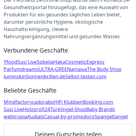
Der PROnatur24-Online-Shop wurde dem PROnatur24-
Gesundheitsportal hinzugefügt, das eine Auswahl von
Produkten für ein gesundes tägliches Leben bietet,
darunter persönliche Hygiene, ökologische
Haushaltsreinigung, clevere
Nahrungsergänzungsmittel und gesundes Wasser.
Verbundene Geschäfte
Yfood
Susi Live
Sobelia
Haka
CosmeticExpress
Parfumdreams
ULTRA-GREEN
amaiva
The Body Shop
luminskin
Sonnenbrillen.de
Selbst-testen.com
Beliebte Geschäfte
Mindfactory
cadorabo
HiFi Klubben
Booking.com
Susi Live
Holzprofi24
Türklingel-Shop
Baby Brands
webtropia
Audials
Casual-by-promodoro
Spangeltangel
Deinen Gutschein teilen