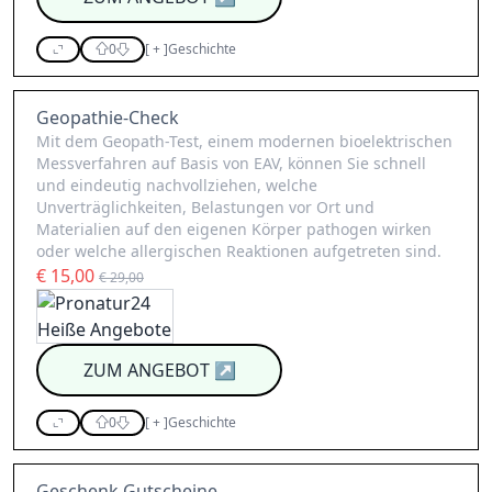
0
[
+
]
Geschichte
Geopathie-Check
Mit dem Geopath-Test, einem modernen bioelektrischen
Messverfahren auf Basis von EAV, können Sie schnell
und eindeutig nachvollziehen, welche
Unverträglichkeiten, Belastungen vor Ort und
Materialien auf den eigenen Körper pathogen wirken
oder welche allergischen Reaktionen aufgetreten sind.
€ 15,00
€ 29,00
ZUM ANGEBOT
↗
0
[
+
]
Geschichte
Geschenk Gutscheine