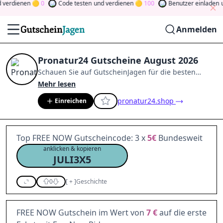
erdienen
0
Code testen
und verdienen
100
Benutzer einladen
un
Anmelden
Pronatur24 Gutscheine August 2026
Schauen Sie auf
GutscheinJagen
für die besten
Pronatur24
-Angebote im
Aug. 2026
.
Werden Sie
Mehr lesen
Mitglied der Community
und verdienen Sie Tokens,
pronatur24.shop
Einreichen
indem Sie durch Abstimmen, Testen, Teilen und
mehr beitragen.
Drehen Sie den Glücksklee
und
gewinnen Sie Geld
Top FREE NOW Gutscheincode: 3 x
5€
Bundesweit
anklicken & kopieren
JULI3X5
0
[
+
]
Geschichte
FREE NOW Gutschein im Wert von
7 €
auf die erste