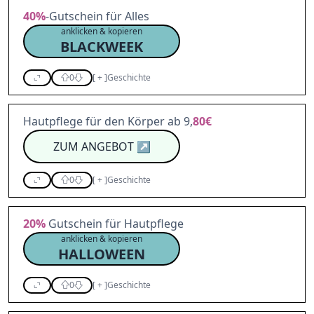
40%
-Gutschein für Alles
anklicken & kopieren
BLACKWEEK
0
[
+
]
Geschichte
Hautpflege für den Körper ab 9,
80€
ZUM ANGEBOT
↗
0
[
+
]
Geschichte
20%
Gutschein für Hautpflege
anklicken & kopieren
HALLOWEEN
0
[
+
]
Geschichte