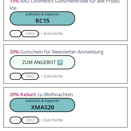
15%
RAU Cosmetics Gutscheincode für alle Produ
kte
anklicken & kopieren
RC15
0
[
+
]
Geschichte
20%
-Gutschein für Newsletter-Anmeldung
ZUM ANGEBOT
↗
0
[
+
]
Geschichte
20%
Rabatt
zu Weihnachten
anklicken & kopieren
XMAS20
0
[
+
]
Geschichte