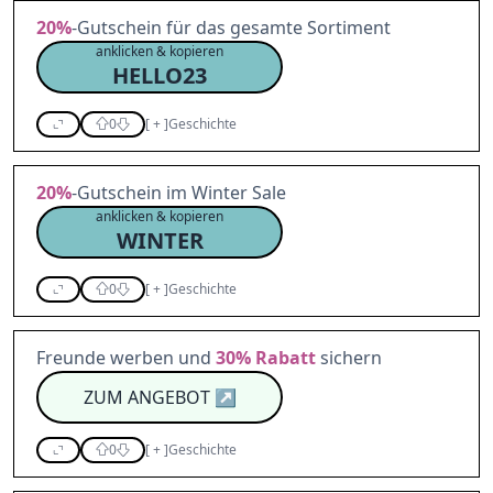
20%
-Gutschein für das gesamte Sortiment
anklicken & kopieren
HELLO23
0
[
+
]
Geschichte
20%
-Gutschein im Winter Sale
anklicken & kopieren
WINTER
0
[
+
]
Geschichte
Freunde werben und
30%
Rabatt
sichern
ZUM ANGEBOT
↗
0
[
+
]
Geschichte