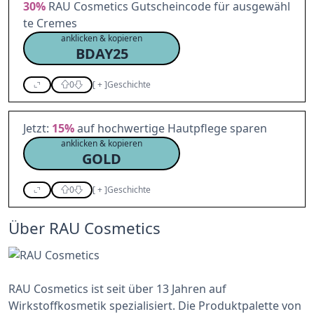
30%
RAU Cosmetics Gutscheincode für ausgewähl
te Cremes
anklicken & kopieren
BDAY25
0
[
+
]
Geschichte
Jetzt:
15%
auf hochwertige Hautpflege sparen
anklicken & kopieren
GOLD
0
[
+
]
Geschichte
Über RAU Cosmetics
RAU Cosmetics ist seit über 13 Jahren auf
Wirkstoffkosmetik spezialisiert. Die Produktpalette von