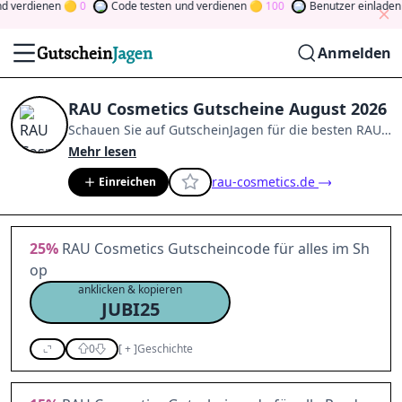
 verdienen
0
Code testen
und verdienen
100
Benutzer einladen
u
Anmelden
RAU Cosmetics Gutscheine August 2026
Schauen Sie auf
GutscheinJagen
für die besten
RAU
Cosmetics
-Angebote im
Aug. 2026
.
Werden Sie
Mehr lesen
Mitglied der Community
und verdienen Sie Tokens,
rau-cosmetics.de
Einreichen
indem Sie durch Abstimmen, Testen, Teilen und
mehr beitragen.
Drehen Sie den Glücksklee
und
gewinnen Sie Geld
25%
RAU Cosmetics Gutscheincode für alles im Sh
op
anklicken & kopieren
JUBI25
0
[
+
]
Geschichte