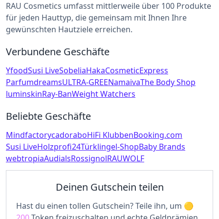
RAU Cosmetics umfasst mittlerweile über 100 Produkte
für jeden Hauttyp, die gemeinsam mit Ihnen Ihre
gewünschten Hautziele erreichen.
Verbundene Geschäfte
Yfood
Susi Live
Sobelia
Haka
CosmeticExpress
Parfumdreams
ULTRA-GREEN
amaiva
The Body Shop
luminskin
Ray-Ban
Weight Watchers
Beliebte Geschäfte
Mindfactory
cadorabo
HiFi Klubben
Booking.com
Susi Live
Holzprofi24
Türklingel-Shop
Baby Brands
webtropia
Audials
Rossignol
RAUWOLF
Deinen Gutschein teilen
Hast du einen tollen Gutschein? Teile ihn, um
200
Token freizuschalten und echte Geldprämien