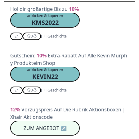
Hol dir großartige Bis zu
10%
anklicken & kopieren
KMS2022
0
[
+
]
Geschichte
Gutschein:
10%
Extra-Rabatt Auf Alle Kevin Murph
y Produkteim Shop
anklicken & kopieren
KEVIN22
0
[
+
]
Geschichte
12%
Vorzugspreis Auf Die Rubrik Aktionsboxen |
Xhair Aktionscode
ZUM ANGEBOT
↗