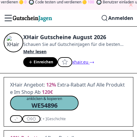
erdienen
0
Code testen
und verdienen
100
Benutzer einladen
und
Anmelden
XHair Gutscheine August 2026
Schauen Sie auf
GutscheinJagen
für die besten
XHair
-Angebote im
Aug. 2026
.
Werden Sie Mitglied
Mehr lesen
der Community
und verdienen Sie Tokens, indem Sie
xhair.eu
Einreichen
durch Abstimmen, Testen, Teilen und mehr
beitragen.
Drehen Sie den Glücksklee
und gewinnen
Sie Geld
XHair Angebot:
12%
Extra-Rabatt Auf Alle Produkt
e Im Shop Ab
120€
anklicken & kopieren
WE54896
0
[
+
]
Geschichte