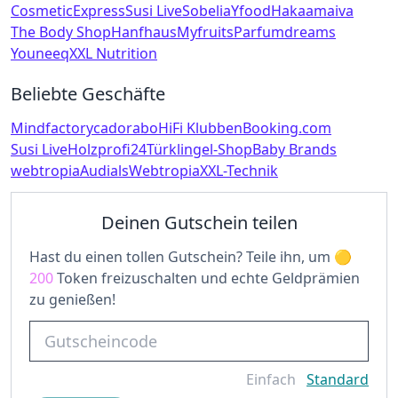
CosmeticExpress
Susi Live
Sobelia
Yfood
Haka
amaiva
The Body Shop
Hanfhaus
Myfruits
Parfumdreams
Youneeq
XXL Nutrition
Beliebte Geschäfte
Mindfactory
cadorabo
HiFi Klubben
Booking.com
Susi Live
Holzprofi24
Türklingel-Shop
Baby Brands
webtropia
Audials
Webtropia
XXL-Technik
Deinen Gutschein teilen
Hast du einen tollen Gutschein? Teile ihn, um
200
Token freizuschalten und echte Geldprämien
zu genießen!
Einfach
Standard