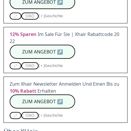
ZUM ANGEBOT
↗
0
[
+
]
Geschichte
12%
Sparen
Im Sale Für Sie | Xhair Rabattcode 20
22
ZUM ANGEBOT
↗
0
[
+
]
Geschichte
Zum Xhair Newsletter Anmelden Und Einen Bis zu
10%
Rabatt
Erhalten
ZUM ANGEBOT
↗
0
[
+
]
Geschichte