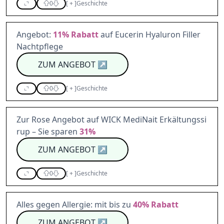
0
[
+
]
Geschichte
Angebot:
11%
Rabatt
auf Eucerin Hyaluron Filler
Nachtpflege
ZUM ANGEBOT
↗
0
[
+
]
Geschichte
Zur Rose Angebot auf WICK MediNait Erkältungssi
rup – Sie sparen
31%
ZUM ANGEBOT
↗
0
[
+
]
Geschichte
Alles gegen Allergie: mit bis zu
40%
Rabatt
ZUM ANGEBOT
↗