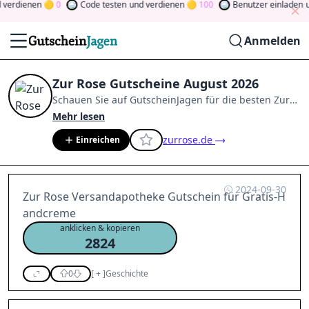
erdienen
0
Code testen
und verdienen
100
Benutzer einladen
und
Anmelden
Zur Rose Gutscheine August 2026
Schauen Sie auf
GutscheinJagen
für die besten
Zur
Rose
-Angebote im
Aug. 2026
.
Werden Sie Mitglied
Mehr lesen
der Community
und verdienen Sie Tokens, indem Sie
zurrose.de
Einreichen
durch Abstimmen, Testen, Teilen und mehr
beitragen.
Drehen Sie den Glücksklee
und gewinnen
Sie Geld
2024-09-30
Zur Rose Versandapotheke Gutschein für Gratis-H
andcreme
anklicken & kopieren
2824
0
[
+
]
Geschichte