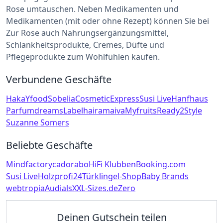
Rose umtauschen. Neben Medikamenten und
Medikamenten (mit oder ohne Rezept) können Sie bei
Zur Rose auch Nahrungsergänzungsmittel,
Schlankheitsprodukte, Cremes, Düfte und
Pflegeprodukte zum Wohlfühlen kaufen.
Verbundene Geschäfte
Haka
Yfood
Sobelia
CosmeticExpress
Susi Live
Hanfhaus
Parfumdreams
Labelhair
amaiva
Myfruits
Ready2Style
Suzanne Somers
Beliebte Geschäfte
Mindfactory
cadorabo
HiFi Klubben
Booking.com
Susi Live
Holzprofi24
Türklingel-Shop
Baby Brands
webtropia
Audials
XXL-Sizes.de
Zero
Deinen Gutschein teilen