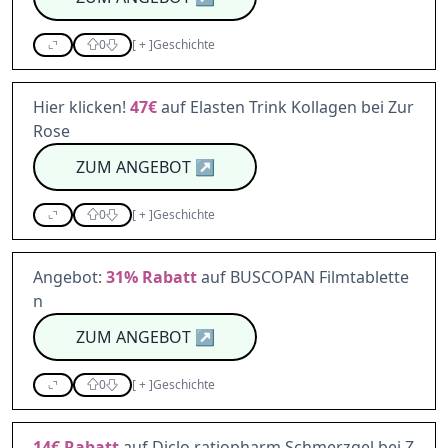
0
[
+
]
Geschichte
Hier klicken!
47€
auf Elasten Trink Kollagen bei Zur
Rose
ZUM ANGEBOT
↗
0
[
+
]
Geschichte
Angebot:
31%
Rabatt
auf BUSCOPAN Filmtablette
n
ZUM ANGEBOT
↗
0
[
+
]
Geschichte
14€
Rabatt
auf Diclo ratiopharm Schmerzgel bei Z