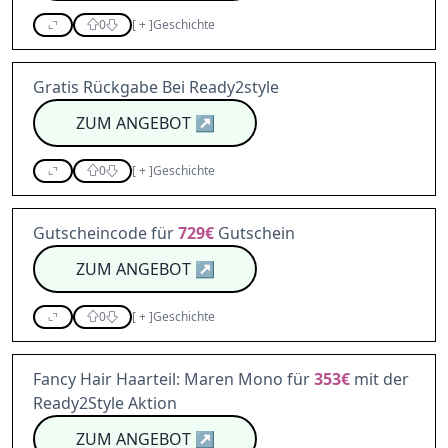
0
[
+
]
Geschichte
Gratis Rückgabe Bei Ready2style
ZUM ANGEBOT
↗
0
[
+
]
Geschichte
Gutscheincode für
729€
Gutschein
ZUM ANGEBOT
↗
0
[
+
]
Geschichte
Fancy Hair Haarteil: Maren Mono für
353€
mit der
Ready2Style Aktion
ZUM ANGEBOT
↗