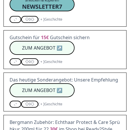
anklicken & kopieren
NEWSLETTER7
0
[
+
]
Geschichte
Gutschein für
15€
Gutschein sichern
ZUM ANGEBOT
↗
0
[
+
]
Geschichte
Das heutige Sonderangebot: Unsere Empfehlung
ZUM ANGEBOT
↗
0
[
+
]
Geschichte
Bergmann Zubehör: Echthaar Protect & Care Sprü
hkur 200ml für 22,
30€
im Shop bei Ready2Style