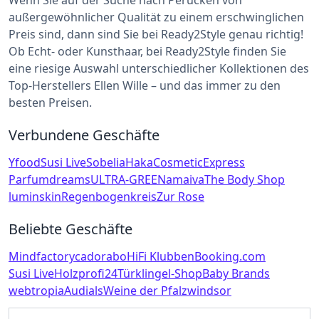
Wenn Sie auf der Suche nach Perücken von
außergewöhnlicher Qualität zu einem erschwinglichen
Preis sind, dann sind Sie bei Ready2Style genau richtig!
Ob Echt- oder Kunsthaar, bei Ready2Style finden Sie
eine riesige Auswahl unterschiedlicher Kollektionen des
Top-Herstellers Ellen Wille – und das immer zu den
besten Preisen.
Verbundene Geschäfte
Yfood
Susi Live
Sobelia
Haka
CosmeticExpress
Parfumdreams
ULTRA-GREEN
amaiva
The Body Shop
luminskin
Regenbogenkreis
Zur Rose
Beliebte Geschäfte
Mindfactory
cadorabo
HiFi Klubben
Booking.com
Susi Live
Holzprofi24
Türklingel-Shop
Baby Brands
webtropia
Audials
Weine der Pfalz
windsor