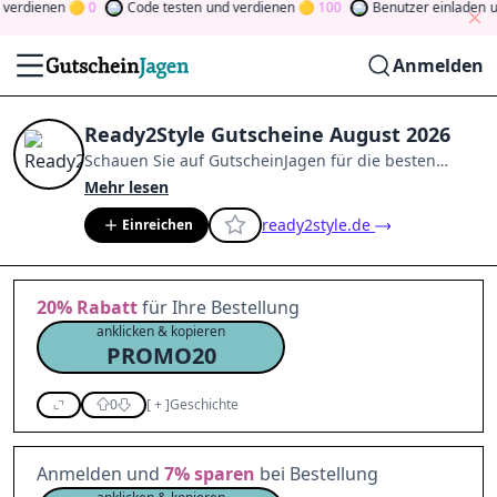
erdienen
0
Code testen
und verdienen
100
Benutzer einladen
und
Anmelden
Ready2Style Gutscheine August 2026
Schauen Sie auf
GutscheinJagen
für die besten
Ready2Style
-Angebote im
Aug. 2026
.
Werden Sie
Mehr lesen
Mitglied der Community
und verdienen Sie Tokens,
ready2style.de
Einreichen
indem Sie durch Abstimmen, Testen, Teilen und
mehr beitragen.
Drehen Sie den Glücksklee
und
gewinnen Sie Geld
20%
Rabatt
für Ihre Bestellung
anklicken & kopieren
PROMO20
0
[
+
]
Geschichte
Anmelden und
7%
sparen
bei Bestellung